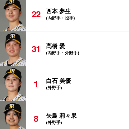
西本 夢生
22
(内野手・投手)
髙橋 愛
31
(内野手・外野手)
白石 美優
1
(外野手)
矢島 莉々果
8
(外野手)