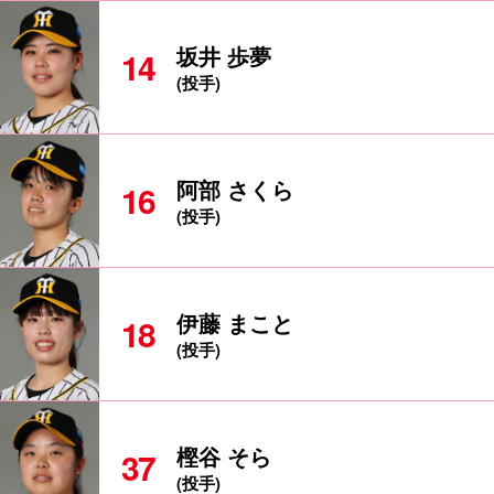
坂井 歩夢
14
(投手)
阿部 さくら
16
(投手)
伊藤 まこと
18
(投手)
樫谷 そら
37
(投手)