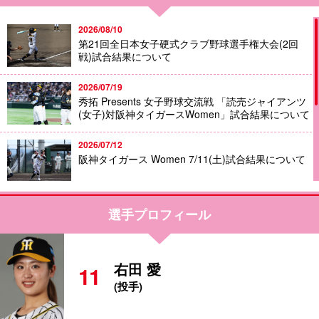
2026/08/10
第21回全日本女子硬式クラブ野球選手権大会(2回
戦)試合結果について
2026/07/19
秀拓 Presents 女子野球交流戦 「読売ジャイアンツ
(女子)対阪神タイガースWomen」試合結果について
2026/07/12
阪神タイガース Women 7/11(土)試合結果について
2026/06/29
選手プロフィール
バイトするならエントリー ドリームマッチ「阪神タ
イガースWomen対読売ジャイアンツ(女子)」試合結
果について
右田 愛
11
2026/06/15
侍ジャパン女子日本代表選手選出について
(投手)