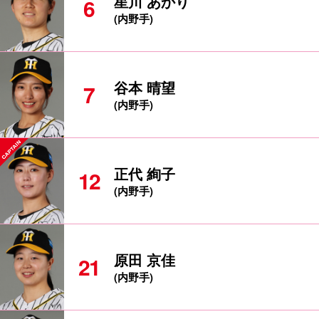
星川 あかり
6
(内野手)
谷本 晴望
7
(内野手)
正代 絢子
12
(内野手)
原田 京佳
21
(内野手)