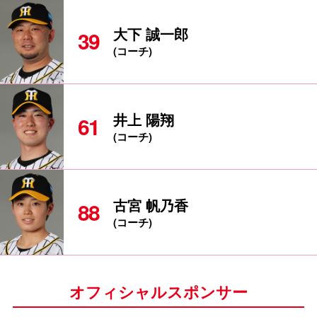
大下 誠一郎
39
(コーチ)
井上 陽翔
61
(コーチ)
古宮 帆乃香
88
(コーチ)
オフィシャルスポンサー