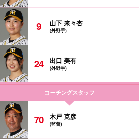
山下 来々杏
9
(外野手)
出口 美有
24
(外野手)
コーチングスタッフ
木戸 克彦
70
(監督)