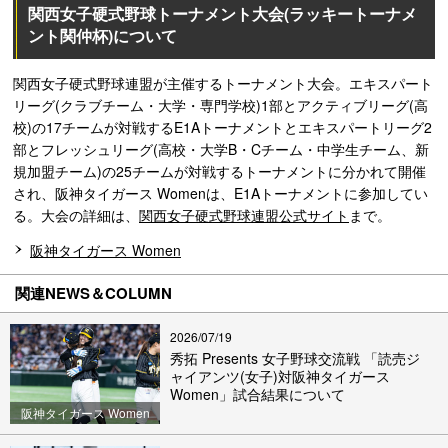
関西女子硬式野球トーナメント大会(ラッキートーナメ
ント関仲杯)について
関西女子硬式野球連盟が主催するトーナメント大会。エキスパート
リーグ(クラブチーム・大学・専門学校)1部とアクティブリーグ(高
校)の17チームが対戦するE1Aトーナメントとエキスパートリーグ2
部とフレッシュリーグ(高校・大学B・Cチーム・中学生チーム、新
規加盟チーム)の25チームが対戦するトーナメントに分かれて開催
され、阪神タイガース Womenは、E1Aトーナメントに参加してい
る。大会の詳細は、
関西女子硬式野球連盟公式サイト
まで。
阪神タイガース Women
関連NEWS＆COLUMN
2026/07/19
秀拓 Presents 女子野球交流戦 「読売ジ
ャイアンツ(女子)対阪神タイガース
Women」試合結果について
阪神タイガース Women