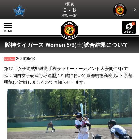
2回表
0 - 8
横浜(一軍)
阪神タイガース Women 5/9(土)試合結果について
2026/05/10
第17回女子硬式野球選手権ラッキートーナメント大会関仲杯(主
催：関西女子硬式野球連盟)1回戦において京都明徳高校(以下 京都
明徳)と対戦しましたのでお知らせします。