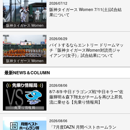
2026/07/12
阪神タイガース Women 7/11(土)試合結
果について
阪神タイガース Women
2026/06/29
バイトするならエントリー ドリームマッ
チ「阪神タイガースWomen対読売ジャ
イアンツ(女子)」試合結果について
阪神タイガース Women
最新NEWS＆COLUMN
2026/08/06
8/7-8/9 中日ドラゴンズ戦“中日キラー”佐
藤輝明＆森下翔太がチームを再び上昇気
流に乗せる【先乗り情報局】
先乗り情報局
2026/08/06
「7月度DAZN 月間ベストホームラン