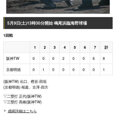
5月9日(土)13時30分開始 鳴尾浜臨海野球場
1回戦
1
2
3
4
5
6
7
計
阪神TW
0
0
0
2
0
0
6
8
京都明徳
0
1
0
0
0
0
0
1
(阪神TW) 出口、樫谷-田垣
(京都明徳) 桜庭、古澤-四方
▽二塁打 正代(阪神TW)
▽三塁打 髙橋(阪神TW)
成績詳細はこちら