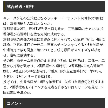
試合経過・戦評
今シーズン初の公式戦となるラッキートーナメント関仲杯の1回戦
は、京都明徳との対戦となった。
京都明徳は2回、阪神TW先発出口を攻め、二死満塁のチャンスに9
番卯瀧が右適時打を放ち先制に成功する。
京都明徳の先発の桜庭に無得点に抑えられていた阪神TWは、4回に
髙橋、正代の連打で一死二、三塁のチャンスをつくると6番矢島が
中適時打で放ち同点に追いつくと、続く原田がスクイズを成功さ
せ、逆転に成功する。
その後、両チーム無得点のまま迎えた7回、阪神TWは、二死一、二
塁から打線が繋がり、2番田垣の左適時打、3番髙橋の2点右適時三
塁打、4番正代の中右適時打、7番原田の2点左適時打で一挙6得点
を奪い、8対1とリードを拡げる。
投げては、先発出口が、5回を被安打4、失点1(自責点0)と好投する
と、2番手樫谷も2イニングを走者を許さない好リリーフを見せ、2
回戦進出を決めた。
コメント