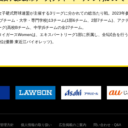
女子硬式野球連盟が主催する3リーグに分かれての総当たり戦。2023年
ラブチーム・大学・専門学校)13チーム(1部6チーム、2部7チーム)、アク
ーグ(高校Bチーム、中学)5チームの全27チーム。
タイガースWomenは、エキスパートリーグ1部に所属し、全5試合を行う。
3位(優勝:東近江バイオレッツ)。
管理方針
個人情報の取り扱い
広告掲載のご案内
問い合わせ・Q&A