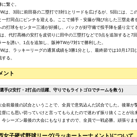
陣に繋ぐ。
TWは、3回に前田葵の二塁打で3対1とリードを広げるが、5回には、こ
と一打同点にピンチを迎える。ここで捕手・安藤が飛び出した三塁走者
への打球をセンター三浦が好捕し、バックが好守備で投手陣を盛り立て
には、代打髙橋の安打を皮切りに田中の三塁打などで3点を追加すると7
ラーを誘い、1点を追加し、阪神TWが7対1で勝利した。
TWは、ラッキーリーグの通算成績を3勝1分とし、最終節では10月17日
戦する。
メント
選手(2安打・2打点の活躍、守りでもライトゴロでチームを救う)
大会前最後の試合ということで、全員で意気込んだ試合でした。後輩が
監督にも思い切っていけと言ってもらえたので迷わず振り抜くことが出
。今シーズン最後の大会にもなりますので、全員で一戦必勝。頑張りま
西女子硬式野球リーグ(ラッキートーナメント)について