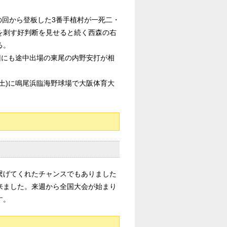
の回から登板した3番手植村が一死二・
を刺す好判断を見せると続く西森の右
る。
回にも途中出場の東尾の内野安打が相
(土)に鳴尾浜臨海野球場で大阪体育大
繋げてくれたチャンスでもありました
来ました。来週から全国大会が始まり
す。