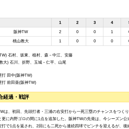
1
2
3
4
阪神TW
2
0
0
1
桃山教大
1
0
0
0
神TW) 石村、坂東、植村、森－中江、安藤
山教大) 石川、折野、玉城－仁平、山尾
打 田中(阪神TW)
打 前田葵(阪神TW)
合経過・戦評
TWは、初回、先頭打者・三浦の右安打から一死三塁のチャンスをつくり
と更に内野ゴロの間に1点を追加した。阪神TWの先発は、今シーズン公
安打で1点を返され、2回にも二死から連続四球でピンチを迎えるが、後