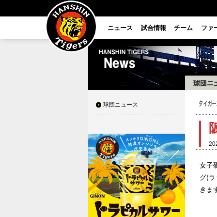
ニュース
試合情報
チーム
ファ
球団ニュース
20
女子
グ(
きま