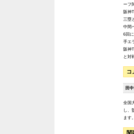
ーフ
阪神
三塁
中間
6回
手エ
阪神
と対
コ
田中
全国
し、
ます
関