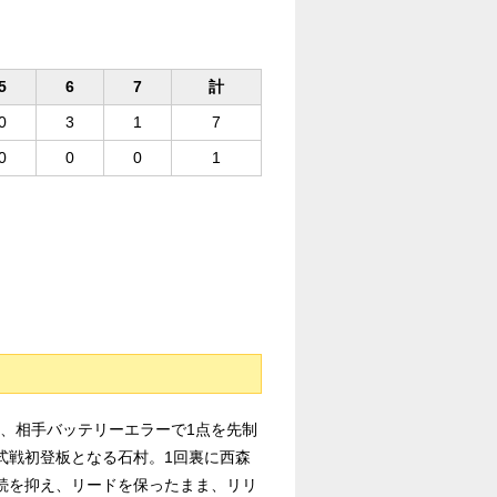
5
6
7
計
0
3
1
7
0
0
0
1
、相手バッテリーエラーで1点を先制
式戦初登板となる石村。1回裏に西森
続を抑え、リードを保ったまま、リリ