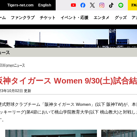
Tigers-net.com
English
ーム
ファンクラブ
チケット
イベント・応援
エンタメ
グッズ
ア
阪神タイガース Women 9/30(土)試
23年10月02日 更新
硬式野球クラブチーム「阪神タイガース Women」(以下 阪神TW)が、
ラッキーリーグ)第4節において桃山学院教育大学(以下 桃山教大)と対戦
す。