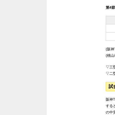
第4節
(阪
(桃
▽三塁
▽二塁
試
阪神
する
の中