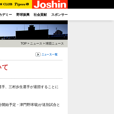
カデミー
野球振興
社会貢献
スポンサー
TOP
>
ニュース
>
球団ニュース
いて
選手、三村歩生選手が退団することに
0分開始予定・津門野球場)が送別試合と