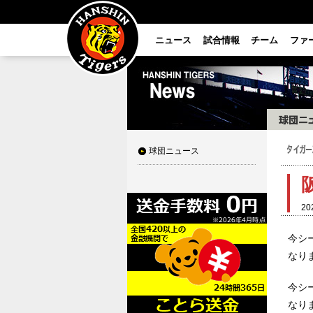
ニュース
試合情報
チーム
ファ
球団ニュース
20
今シ
なり
今シ
なり