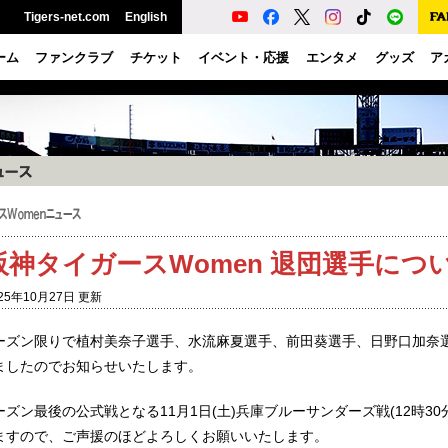
Tigers-net.com
English
ーム
ファンクラブ
チケット
イベント・応援
エンタメ
グッズ
ア
阪神タイガースWomen 退団選手につ
25年10月27日 更新
ーズン限りで植村美奈子選手、水流麻夏選手、前田葵選手、日野口加奈
ましたのでお知らせいたします。
ーズン最後の公式戦となる11月1日(土)兵庫ブルーサンダーズ戦(12時3
ますので、ご声援のほどよろしくお願いいたします。