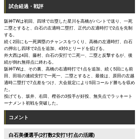
試合経過・戦評
阪神TWは初回、四球で出塁した星川を高橋がバントで送り、一死
二塁とすると、白石の左適時二塁打、正代の左適時打で2点を先制
する。
続く2回にも一死満塁のチャンスをつくり、高橋の左適時打、白石
の押出し四球で2点を追加、4対0とリードを拡げる。
外大西は4回、藤村、白石の安打で二死一、二塁と反撃するが、後
続が倒れ無得点に終わる。
阪神TWは、その裏、高橋の右適時打で1点を追加、続く5回にも前
田、田垣の連続安打で一死一、二塁とすると、最後は、原田の左越
適時二塁打で7点差をつけ、大会規定により5回コールド勝ちを収め
た。
投げても、坂井、右田、樫谷の3投手が好投、無失点でラッキート
ーナメント初戦を突破した。
コメント
白石美優選手(2打数2安打1打点の活躍)