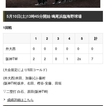
5月10日(土)13時45分開始 鳴尾浜臨海野球場
1回戦
1
2
3
4
5
計
外大西
0
0
0
0
0
0
阪神TW
2
2
0
1
2x
7
(大会規定により5回コールド)
(外大西)米田、加藤(心)-藤村
(阪神TW)坂井、右田、樫谷-安藤、田垣
▽二塁打 白石、原田(阪神TW)
成績詳細はこちら