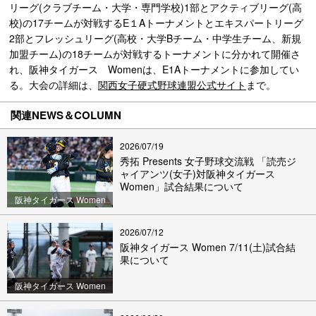
リーグ(クラブチーム・大学・専門学校)1部とアクティブリーグ(高
校)の17チームが対戦するE１Aトーナメントとエキスパートリーグ
2部とフレッシュリーグ(高校・大学Bチーム・中学生チーム、新規
加盟チーム)の18チームが対戦するトーナメントに分かれて開催さ
れ、阪神タイガース Womenは、E1Aトーナメントに参加してい
る。大会の詳細は、
関西女子硬式野球連盟公式サイト
まで。
関連NEWS＆COLUMN
2026/07/19
秀拓 Presents 女子野球交流戦 「読売ジ
ャイアンツ(女子)対阪神タイガース
Women」試合結果について
阪神タイガース Women
2026/07/12
阪神タイガース Women 7/11(土)試合結
果について
阪神タイガース Women