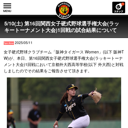
5/10(土) 第16回関西女子硬式野球選手権大会(ラッ
キートーナメント大会)1回戦の試合結果について
2025/05/11
女子硬式野球クラブチーム「阪神タイガース Women」(以下 阪神T
W)が、本日、第16回関西女子硬式野球選手権大会(ラッキートーナ
メント大会)1回戦において京都外大西高等学校(以下 外大西)と対戦
しましたのでその結果をご報告させて頂きます。