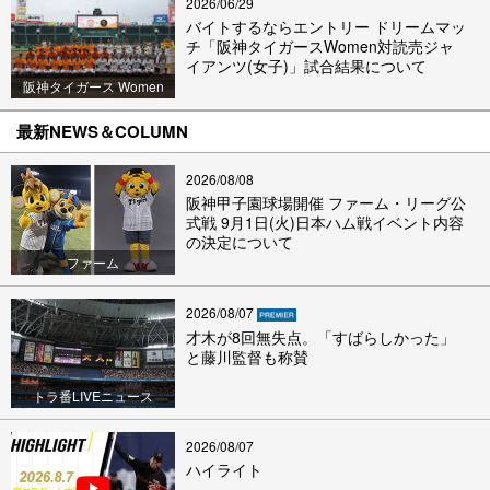
2026/06/29
バイトするならエントリー ドリームマッ
チ「阪神タイガースWomen対読売ジャ
イアンツ(女子)」試合結果について
阪神タイガース Women
最新NEWS＆COLUMN
2026/08/08
阪神甲子園球場開催 ファーム・リーグ公
式戦 9月1日(火)日本ハム戦イベント内容
の決定について
ファーム
2026/08/07
才木が8回無失点。「すばらしかった」
と藤川監督も称賛
トラ番LIVEニュース
2026/08/07
ハイライト