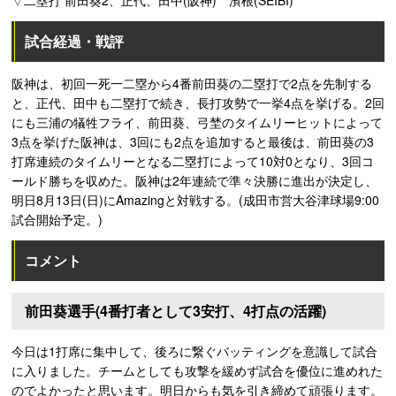
▽二塁打 前田葵2、正代、田中(阪神) 濱根(SEIBI)
試合経過・戦評
阪神は、初回一死一二塁から4番前田葵の二塁打で2点を先制する
と、正代、田中も二塁打で続き、長打攻勢で一挙4点を挙げる。2回
にも三浦の犠牲フライ、前田葵、弓埜のタイムリーヒットによって
3点を挙げた阪神は、3回にも2点を追加すると最後は、前田葵の3
打席連続のタイムリーとなる二塁打によって10対0となり、3回コ
ールド勝ちを収めた。阪神は2年連続で準々決勝に進出が決定し、
明日8月13日(日)にAmazingと対戦する。(成田市営大谷津球場9:00
試合開始予定。)
コメント
前田葵選手(4番打者として3安打、4打点の活躍)
今日は1打席に集中して、後ろに繋ぐバッティングを意識して試合
に入りました。チームとしても攻撃を緩めず試合を優位に進めれた
のでよかったと思います。明日からも気を引き締めて頑張ります。