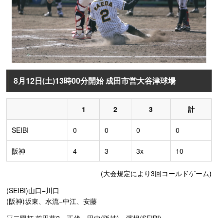
8月12日(土)13時00分開始 成田市営大谷津球場
1
2
3
計
SEIBI
0
0
0
0
阪神
4
3
3x
10
(大会規定により3回コールドゲーム)
(SEIBI)山口−川口
(阪神)坂東、水流−中江、安藤