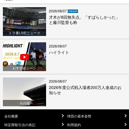
2026/08/07
才木が8回無失点。「すばらしかった」
と藤川監督も称
トラ番LIVEニュース
2026/08/07
ハイライト
おすすめシーン
2026/08/07
2026年度公式戦入場者200万人達成のお
知らせ
その他
会社概要
球団の基本姿勢
特定商取引法の表記
利用規約