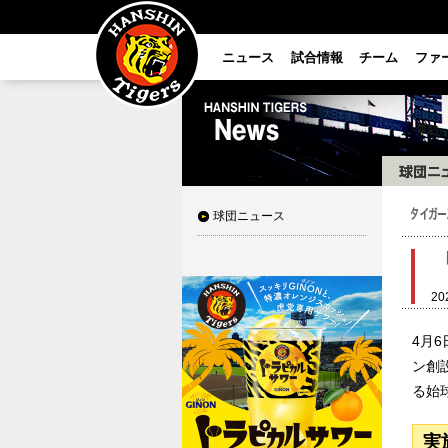
ニュース
試合情報
チーム
ファ
球団ニュース
20
4月
ン創
る始
実