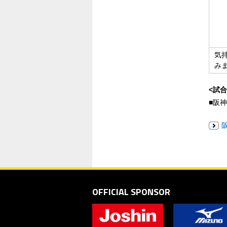
気
み
<試合
■阪
OFFICIAL SPONSOR