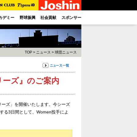
カデミー
野球振興
社会貢献
スポンサー
TOP
>
ニュース
>
球団ニュース
リーズ』のご案内
ーシリーズ」を開催いたします。今シーズ
する3日間として、Women投手によ
。