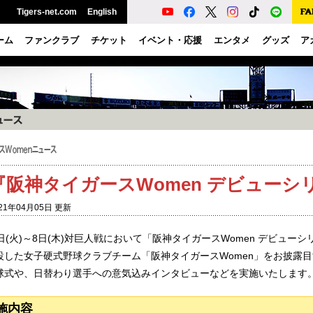
Tigers-net.com
English
ーム
ファンクラブ
チケット
イベント・応援
エンタメ
グッズ
ア
『阪神タイガースWomen デビューシ
21年04月05日 更新
6日(火)～8日(木)対巨人戦において「阪神タイガースWomen デビュ
設した女子硬式野球クラブチーム「阪神タイガースWomen」をお披露目
球式や、日替わり選手への意気込みインタビューなどを実施いたします
施内容