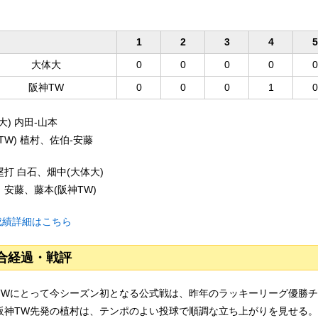
1
2
3
4
5
大体大
0
0
0
0
0
阪神TW
0
0
0
1
0
大) 内田-山本
TW) 植村、佐伯-安藤
塁打 白石、畑中(大体大)
、安藤、藤本(阪神TW)
成績詳細はこちら
合経過・戦評
TWにとって今シーズン初となる公式戦は、昨年のラッキーリーグ優勝
阪神TW先発の植村は、テンポのよい投球で順調な立ち上がりを見せる。