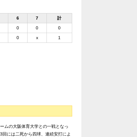
6
7
計
0
0
0
0
x
1
チームの大阪体育大学との一戦となっ
3回には二死から四球、連続安打によ