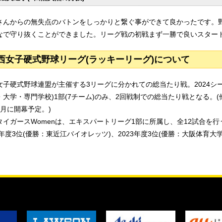
さんからの無失点のバトンをしっかりと繋ぐ事ができて良かったです。
なで守り抜くことができました。リーグ戦の初戦まず一勝で良いスタートが切れ
西女子硬式野球リーグ(ラッキーリーグ)について
女子硬式野球連盟が主催する3リーグに分かれての総当たり戦。2024シ
・大学・専門学校)1部(7チーム)のみ、2回戦制での総当たり戦となる。
9月に開幕予定。)
タイガースWomenは、エキスパートリーグ1部に所属し、全12試合を行
2年度3位(優勝：東近江バイオレッツ)、2023年度3位(優勝：大阪体育大学