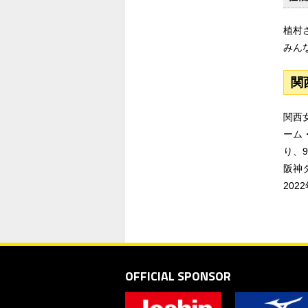
植村
みん
関
関西
ーム
り、
阪神
202
OFFICIAL SPONSOR