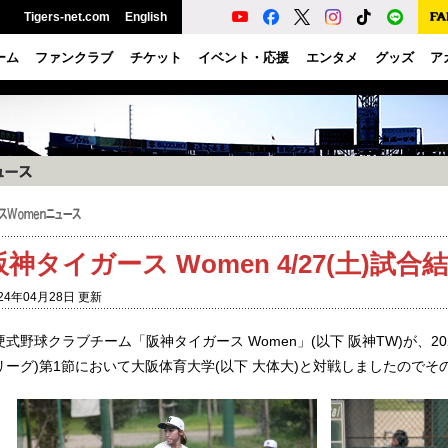
Tigers-net.com
English
ーム
ファンクラブ
チケット
イベント・応援
エンタメ
グッズ
ア
阪神タイガース Women 4/27(土)試
24年04月28日 更新
硬式野球クラブチーム「阪神タイガース Women」(以下 阪神TW)が、2
リーグ)第1節において大阪体育大学(以下 大体大)と対戦しましたので