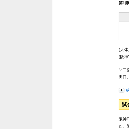
第1節
(大体
(阪神
▽二
田口
試
阪神
た。