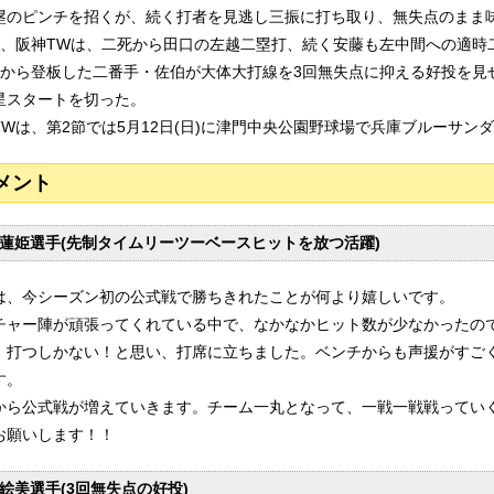
塁のピンチを招くが、続く打者を見逃し三振に打ち取り、無失点のまま
裏、阪神TWは、二死から田口の左越二塁打、続く安藤も左中間への適時
回から登板した二番手・佐伯が大体大打線を3回無失点に抑える好投を見
星スタートを切った。
TWは、第2節では5月12日(日)に津門中央公園野球場で兵庫ブルーサン
メント
蓮姫選手(先制タイムリーツーベースヒットを放つ活躍)
は、今シーズン初の公式戦で勝ちきれたことが何より嬉しいです。
チャー陣が頑張ってくれている中で、なかなかヒット数が少なかったの
、打つしかない！と思い、打席に立ちました。ベンチからも声援がすご
す。
から公式戦が増えていきます。チーム一丸となって、一戦一戦戦ってい
お願いします！！
絵美選手(3回無失点の好投)