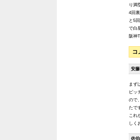
り満
4回
と5
で白
阪神
コ
安藤
まず
ピッ
ので
たで
これ
しく
佐伯