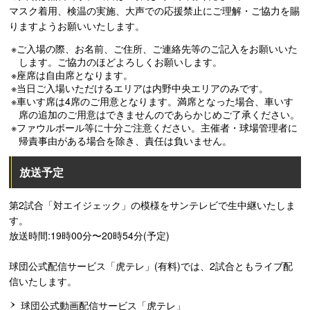
マスク着用、検温の実施、大声での応援禁止にご理解・ご協力を賜
りますようお願いいたします。
※ご入場の際、お名前、ご住所、ご連絡先等のご記入をお願いいた
します。ご協力のほどよろしくお願いします。
※座席は自由席となります。
※当日ご入場いただけるエリアは内野中央エリアのみです。
※車いす席は4席のご用意となります。満席となった場合、車いす
席の追加のご用意はできませんのであらかじめご了承ください。
※ファウルボール等に十分ご注意ください。主催者・球場管理者に
帰責事由がある場合を除き、責任は負いません。
放送予定
第2試合「対エイジェック」の模様をサンテレビで生中継いたしま
す。
放送時間:19時00分〜20時54分(予定)
球団公式配信サービス「虎テレ」(有料)では、2試合ともライブ配
信いたします。
球団公式動画配信サービス「虎テレ」