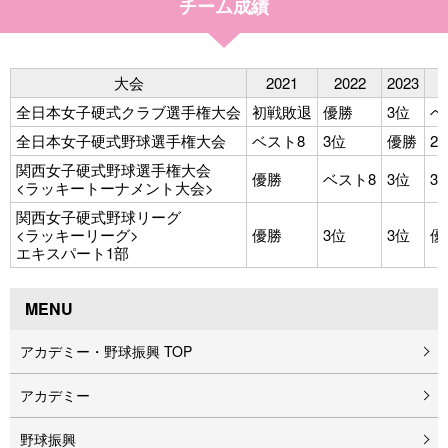
チーム成績
大会
2021
2022
2023
全日本女子硬式クラブ選手権大会
初戦敗退
優勝
3位
ベ
全日本女子硬式野球選手権大会
ベスト8
3位
優勝
2
関西女子硬式野球選手権大会
優勝
ベスト8
3位
3
<ラッキートーナメント大会>
関西女子硬式野球リーグ
<ラッキーリーグ>
優勝
3位
3位
優
エキスパート1部
MENU
アカデミー・野球振興 TOP
アカデミー
野球振興