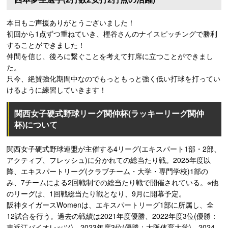
本日もご声援ありがとうございました！
初回から1点ずつ重ねていき、樫谷さんのナイスピッチングで勝利
することができました！
仲間を信じ、後ろに繋ぐことを考えて打席に立つことができまし
た。
只今、絶賛強化期間中なのでもっともっと強く低い打球を打ってい
けるように練習していきます！
関西女子硬式野球リーグ関仲杯(ラッキーリーグ関仲
杯)について
関西女子硬式野球連盟が主催する4リーグ(エキスパート1部・2部、
アクティブ、フレッシュ)に分かれての総当たり戦。2025年度以
降、エキスパートリーグ(クラブチーム・大学・専門学校)1部の
み、7チームによる2回戦制での総当たり戦で開催されている。※他
のリーグは、1回戦総当たり戦となり、9月に開幕予定。
阪神タイガースWomenは、エキスパートリーグ1部に所属し、全
12試合を行う。過去の戦績は2021年度優勝、2022年度3位(優勝：
東近江バイオレッツ)、2023年度3位(優勝：大阪体育大学)、2024