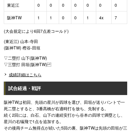
東近江
0
0
0
0
0
0
0
阪神TW
1
1
0
0
1
4x
7
(大会規定により6回7点差コールド)
(東近江) 山本-寺田
(阪神TW) 樫谷-田垣
▽二塁打 山下(阪神TW)
▽三塁打 田垣(阪神TW)
成績詳細はこちら
試合経過・戦評
阪神TWは初回、先頭の星川が四球を選び、田垣が送りバントで一
死二塁とすると、3番髙橋が右適時打を放ち、先制する。
続く2回には、白石、山下の連続安打から谷本の四球で満塁とし、
星川の右犠飛で1点を追加する。
その後両チーム無得点が続いた5回の裏、阪神TWは先頭の田垣が三