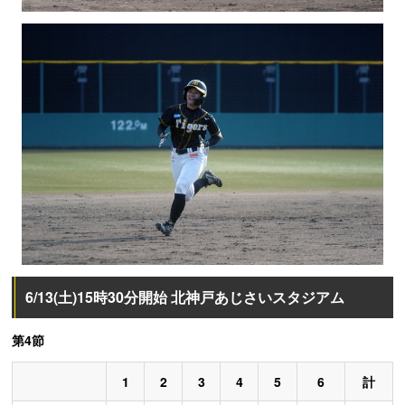
6/13(土)15時30分開始 北神戸あじさいスタジアム
第4節
1
2
3
4
5
6
計