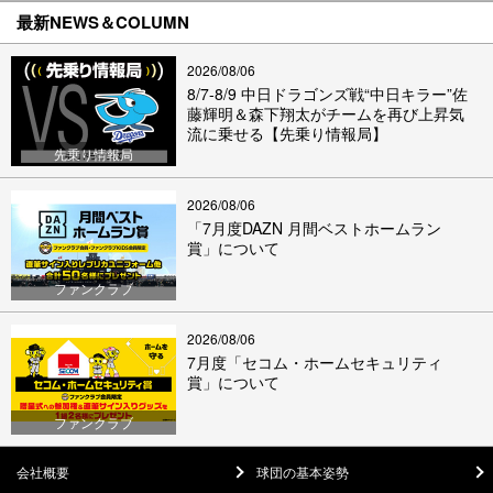
最新NEWS＆COLUMN
2026/08/06
8/7-8/9 中日ドラゴンズ戦“中日キラー”佐
藤輝明＆森下翔太がチームを再び上昇気
流に乗せる【先乗り情報局】
先乗り情報局
2026/08/06
「7月度DAZN 月間ベストホームラン
賞」について
ファンクラブ
2026/08/06
7月度「セコム・ホームセキュリティ
賞」について
ファンクラブ
会社概要
球団の基本姿勢