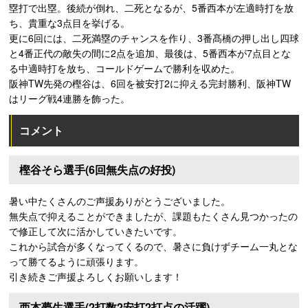
塁打で出塁。後続が倒れ、二死となるが、5番西本が左適時打を放
ち、貴重な3点目を挙げる。
更に6回には、二死満塁のチャンスを作り、3番髙橋の押し出し四球
と4番正代の敵失の間に2点を追加、最後は、5番西本が7点目とな
る中適時打を放ち、コールドゲームで勝利を収めた。
阪神TW先発の樫谷は、6回を被安打2に抑える完封勝利、阪神TW
はリーグ戦4連勝を飾った。
コメント
樫谷そら選手(6回無失点の好投)
暑い中たくさんのご声援ありがとうございました。
無失点で抑えることができましたが、課題もたくさん見つかったの
で修正して次に活かしていきたいです。
これから試合が多くなってくるので、暑さに負けずチーム一丸とな
って勝てるように頑張ります。
引き続きご声援よろしくお願いします！
西本夢生選手(2打数2安打2打点の活躍)