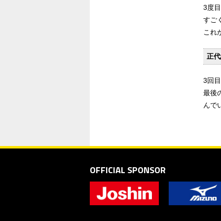
3度
すご
これ
正代
3回
最後
んで
OFFICIAL SPONSOR