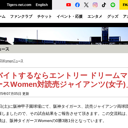
Tigers-net.com
English
ーム
ファンクラブ
チケット
イベント・応援
エンタメ
グッズ
ア
バイトするならエントリー ドリーム
ースWomen対読売ジャイアンツ(女子
25年07月05日 更新
5日(土)に阪神甲子園球場にて、阪神タイガース、読売ジャイアンツ両球
催しましたので、その試合結果をご報告させて頂きます。この交流戦は
績は、阪神タイガースWomenの0勝3敗1分となっています。