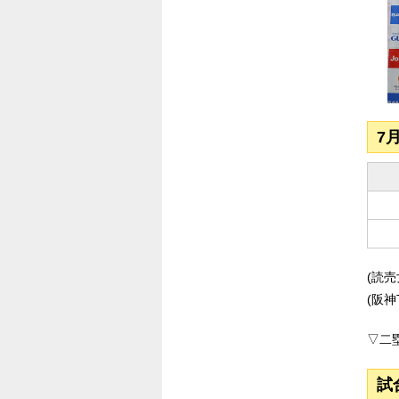
7
(読
(阪神
▽二塁
試