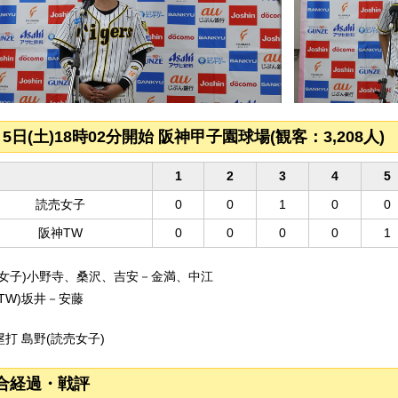
月5日(土)18時02分開始 阪神甲子園球場(観客：3,208人)
1
2
3
4
5
読売女子
0
0
1
0
0
阪神TW
0
0
0
0
1
売女子)小野寺、桑沢、吉安－金満、中江
TW)坂井－安藤
打 島野(読売女子)
合経過・戦評