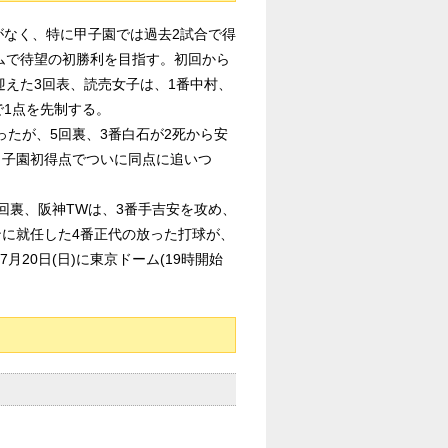
がなく、特に甲子園では過去2試合で得
ムで待望の初勝利を目指す。初回から
えた3回表、読売女子は、1番中村、
で1点を先制する。
たが、5回裏、3番白石が2死から安
甲子園初得点でついに同点に追いつ
回裏、阪神TWは、3番手吉安を攻め、
ンに就任した4番正代の放った打球が、
20日(日)に東京ドーム(19時開始
。