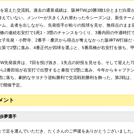
目を迎えた交流戦。過去の通算成績は、阪神TWは0勝3敗1分とまだ白星
奪えていない。メンバーが大きく入れ替わった今シーズンは、新生チー
ーム、走者を出しながら、先発投手が粘りの投球を見せ、無得点のまま迎
上條の連続右安打で1死1・3塁のチャンスをつくり、3番内田の中適時打
女子先発・小野寺、2番手・桑沢から得点が奪えなかった阪神TW打線だっ
失策で2塁に進み、4番正代が四球を選ぶと、5番髙橋が右安打を放ち、
TW先発坂井は、7回を投げ抜き、1失点の好投を見せる。そして迎えた7
から2番田垣が右安打で出塁すると暴投で2塁に進み、今年からキャプテ
間に落ち、劇的なサヨナラ逆転勝利で交流戦初勝利を飾った。第2戦は、7月
)で開催予定。
メント
歩夢選手
まで足を運んでいただき、たくさんのご声援をありがとうございました