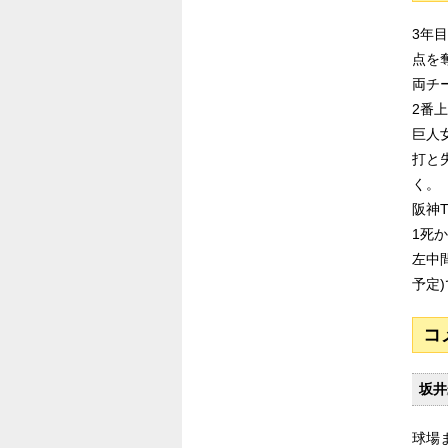
3年
点を
両チ
2番
巨人
打と
く。
阪神
1死
左中
予定
コ
坂井
球場