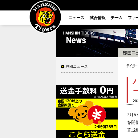
ニュース
試合情報
チーム
ファ
球団ニュース
20
7月
を開
算成