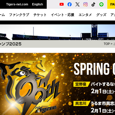
Tigers-net.com
English
ーム
ファンクラブ
チケット
イベント・応援
エンタメ
グッズ
ア
TOP
>