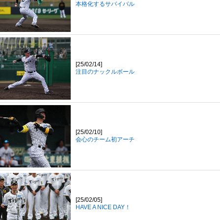
本格化するサバイバル
[25/02/14]
注目のナックルボール
[25/02/10]
会心のチーム初アーチ
[25/02/05]
HAVE A NICE DAY！