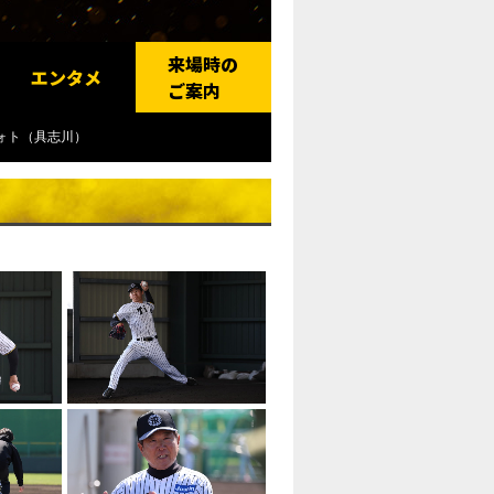
来場時の
エンタメ
ご案内
ォト（具志川）