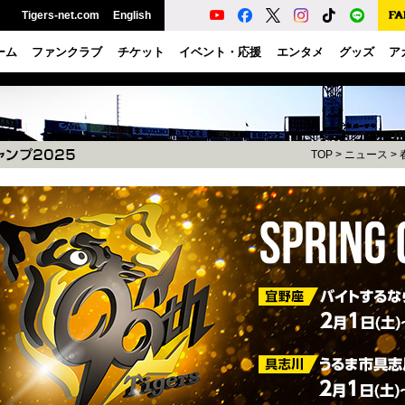
Tigers-net.com
English
ーム
ファンクラブ
チケット
イベント・応援
エンタメ
グッズ
ア
TOP
>
ニュース
>