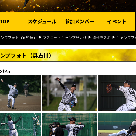
TOP
スケジュール
参加メンバー
イベント
ャンプフォト（宜野座）
マスコットキャンプだより
週刊虎スポ
キャンプフ
ンプフォト（具志川）
2/25