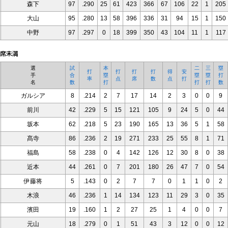
森下
97
.290
25
61
423
366
67
106
22
1
205
大山
95
.280
13
58
396
336
31
94
15
1
150
中野
97
.297
0
18
399
350
43
104
11
1
117
選
試
本
二
三
塁
打
打
打
打
得
安
手
合
塁
塁
塁
打
率
点
席
数
点
打
名
数
打
打
打
数
ガルシア
8
.214
2
7
17
14
2
3
0
0
9
前川
42
.229
5
15
121
105
9
24
5
0
44
坂本
62
.218
5
23
190
165
13
36
5
1
58
髙寺
86
.236
2
19
271
233
25
55
8
1
71
福島
58
.238
0
4
142
126
12
30
8
0
38
近本
44
.261
0
7
201
180
26
47
7
0
54
伊藤将
5
.143
0
2
7
7
0
1
1
0
2
木浪
46
.236
1
14
134
123
11
29
3
0
35
濱田
19
.160
1
2
27
25
1
4
0
0
7
元山
18
.279
0
1
51
43
3
12
0
0
12