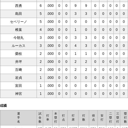
西勇
6
.000
0
0
9
9
0
0
0
0
0
島田
5
.000
0
0
3
3
0
0
0
0
0
セベリーノ
5
.000
0
0
0
0
0
0
0
0
0
椎葉
4
.000
0
0
1
0
0
0
0
0
0
今朝丸
3
.000
0
0
3
3
0
0
0
0
0
ルーカス
3
.000
0
0
4
3
0
0
0
0
0
榮枝
2
.000
0
0
1
1
0
0
0
0
0
井坪
2
.000
0
0
2
2
0
0
0
0
0
百﨑
2
.000
0
0
2
2
0
0
0
0
0
岩貞
1
.000
0
0
0
0
0
0
0
0
0
富田
1
.000
0
0
0
0
0
0
0
0
0
神宮
1
.000
0
0
0
0
0
0
0
0
0
選
試
本
二
三
塁
打
打
打
打
得
安
手
合
塁
塁
塁
打
率
点
席
数
点
打
名
数
打
打
打
数