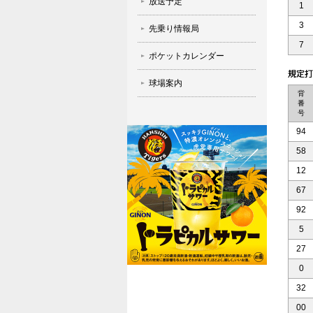
放送予定
1
3
先乗り情報局
7
ポケットカレンダー
球場案内
背
番
号
94
58
12
67
92
5
27
0
32
00