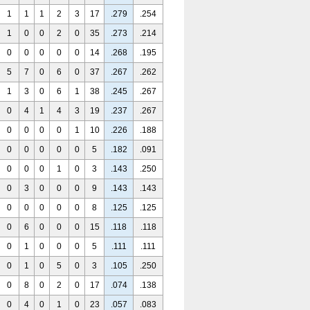
1
1
1
2
3
17
.279
.254
1
0
0
2
0
35
.273
.214
0
0
0
0
0
14
.268
.195
5
7
0
6
0
37
.267
.262
1
3
0
6
1
38
.245
.267
0
4
1
4
3
19
.237
.267
0
0
0
0
1
10
.226
.188
0
0
0
0
0
5
.182
.091
0
0
0
1
0
3
.143
.250
0
3
0
0
0
9
.143
.143
0
0
0
0
0
8
.125
.125
0
6
0
0
0
15
.118
.118
0
1
0
0
0
5
.111
.111
0
1
0
5
0
3
.105
.250
0
8
0
2
0
17
.074
.138
0
4
0
1
0
23
.057
.083