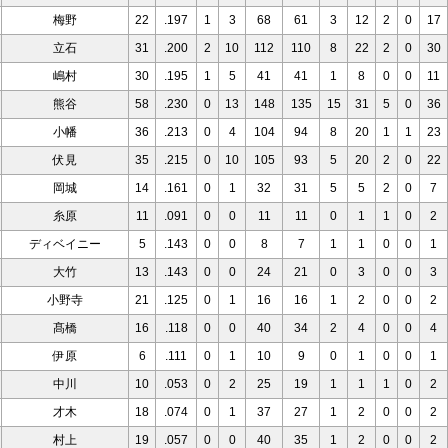
梅野
22
.197
1
3
68
61
3
12
2
0
17
立石
31
.200
2
10
112
110
8
22
2
0
30
嶋村
30
.195
1
5
41
41
1
8
0
0
11
熊谷
58
.230
0
13
148
135
15
31
5
0
36
小幡
36
.213
0
4
104
94
8
20
1
1
23
伏見
35
.215
0
10
105
93
5
20
2
0
22
岡城
14
.161
0
1
32
31
5
5
2
0
7
糸原
11
.091
0
0
11
11
0
1
1
0
2
ディベイニー
5
.143
0
0
8
7
1
1
0
0
1
大竹
13
.143
0
0
24
21
0
3
0
0
3
小野寺
21
.125
0
1
16
16
1
2
0
0
2
髙橋
16
.118
0
0
40
34
2
4
0
0
4
伊原
6
.111
0
1
10
9
0
1
0
0
1
中川
10
.053
0
2
25
19
1
1
1
0
2
才木
18
.074
0
1
37
27
1
2
0
0
2
村上
19
.057
0
0
40
35
1
2
0
0
2