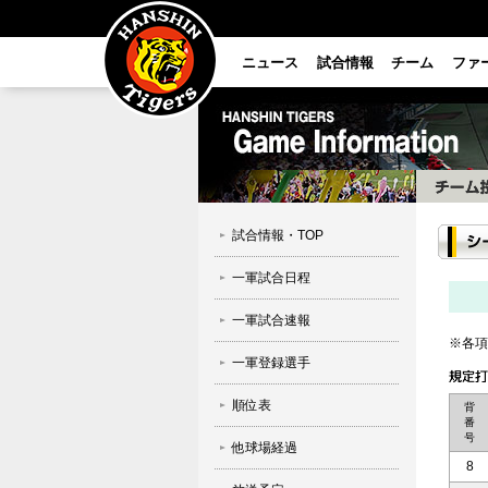
ニュース
試合情報
チーム
ファ
試合情報・TOP
一軍試合日程
一軍試合速報
※各項
一軍登録選手
順位表
背
番
号
他球場経過
8