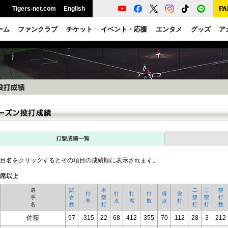
Tigers-net.com
English
ーム
ファンクラブ
チケット
イベント・応援
エンタメ
グッズ
ア
目名をクリックするとその項目の成績順に表示されます。
選
試
本
二
三
塁
打
打
打
打
得
安
手
合
塁
塁
塁
打
率
点
席
数
点
打
名
数
打
打
打
数
佐藤
97
.315
22
68
412
355
70
112
28
3
212