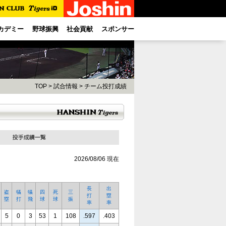
カデミー
野球振興
社会貢献
スポンサー
TOP
>
試合情報
>
チーム投打成績
2026/08/06 現在
長
出
盗
犠
犠
四
死
三
打
塁
塁
打
飛
球
球
振
率
率
5
0
3
53
1
108
.597
.403