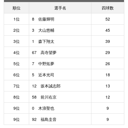
順位
選手名
四球数
1位
8 佐藤輝明
52
2位
3 大山悠輔
45
3位
1 森下翔太
39
4位
67 高寺望夢
29
5位
7 中野拓夢
26
6位
5 近本光司
18
7位
12 坂本誠志郎
13
8位
58 前川右京
12
9位
0 木浪聖也
9
9位
92 福島圭音
9