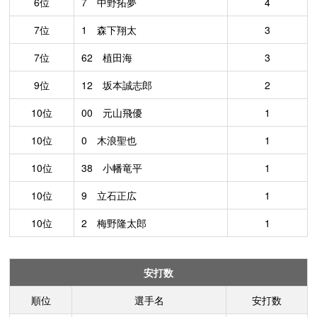
6位
7 中野拓夢
4
7位
1 森下翔太
3
7位
62 植田海
3
9位
12 坂本誠志郎
2
10位
00 元山飛優
1
10位
0 木浪聖也
1
10位
38 小幡竜平
1
10位
9 立石正広
1
10位
2 梅野隆太郎
1
安打数
順位
選手名
安打数