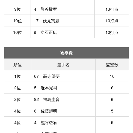
9位
4 熊谷敬宥
13打点
10位
17 伏見寅威
10打点
10位
9 立石正広
10打点
盗塁数
順位
選手名
盗塁数
1位
67 高寺望夢
10
2位
5 近本光司
6
2位
92 福島圭音
6
4位
8 佐藤輝明
5
4位
4 熊谷敬宥
5