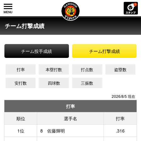
チーム打撃成績
チーム投手成績
チーム打撃成績
打率
本塁打数
打点数
盗塁数
安打数
四球数
三振数
2026/8/5 現在
打率
順位
選手名
打率
1位
8 佐藤輝明
.316