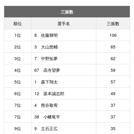
三振数
順位
選手名
三振数
1位
8 佐藤輝明
106
2位
3 大山悠輔
65
3位
7 中野拓夢
62
4位
67 高寺望夢
59
5位
1 森下翔太
57
6位
12 坂本誠志郎
49
7位
4 熊谷敬宥
37
7位
38 小幡竜平
37
9位
9 立石正広
35