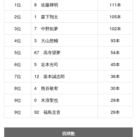
1位
8 佐藤輝明
111本
2位
1 森下翔太
105本
3位
7 中野拓夢
102本
4位
3 大山悠輔
93本
5位
67 高寺望夢
54本
6位
5 近本光司
45本
7位
12 坂本誠志郎
36本
8位
4 熊谷敬宥
30本
9位
0 木浪聖也
29本
9位
92 福島圭音
29本
四球数