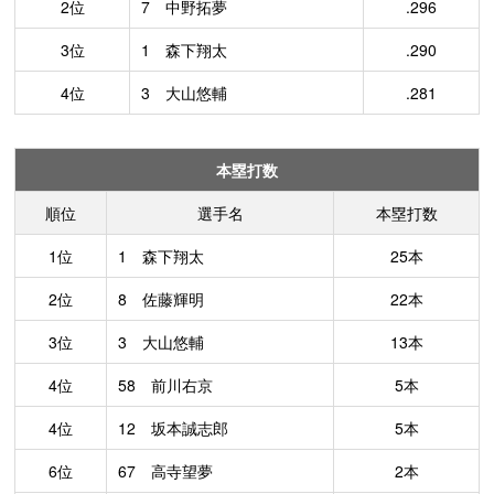
2位
7 中野拓夢
.296
3位
1 森下翔太
.290
4位
3 大山悠輔
.281
本塁打数
順位
選手名
本塁打数
1位
1 森下翔太
25本
2位
8 佐藤輝明
22本
3位
3 大山悠輔
13本
4位
58 前川右京
5本
4位
12 坂本誠志郎
5本
6位
67 高寺望夢
2本