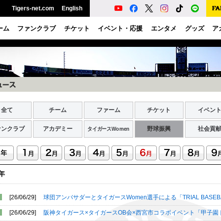
Tigers-net.com
English
ーム
ファンクラブ
チケット
イベント・応援
エンタメ
グッズ
ア
全て
チーム
ファーム
チケット
イベン
ァンクラブ
アカデミー
野球振興
社会貢
タイガースWomen
6年
[26/06/29]
球団アンバサダーとタイガースWomen選手による「TRIAL BASE
[26/06/29]
阪神タイガース×タイガースOB会×西宮市コラボイベント「甲子