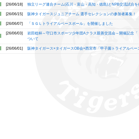
[26/06/18]
独立リーグ連合チーム(石川・富山・高知・徳島)とNPB交流試合
[26/06/15]
阪神タイガースジュニアチーム 選手セレクションの参加者募集！
[26/06/07]
「ＳＧＬトライアルベースボール」を開催しました
[26/06/03]
岩田稔杯～守口市スポーツ少年団Aクラス親善交流会～開催記念「
ついて
[26/06/01]
阪神タイガース×タイガースOB会×西宮市「甲子園トライアルベー