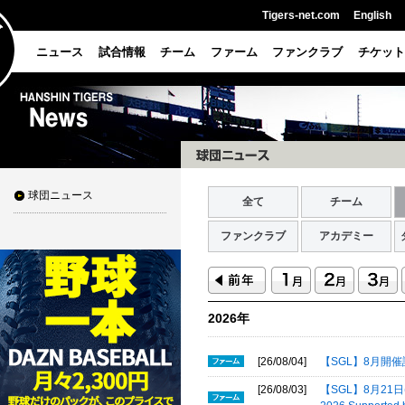
Tigers-net.com
English
ニュース
試合情報
チーム
ファーム
ファンクラブ
チケット
球団ニュース
全て
チーム
ファンクラブ
アカデミー
2026年
[26/08/04]
【SGL】8月開催
[26/08/03]
【SGL】8月21日