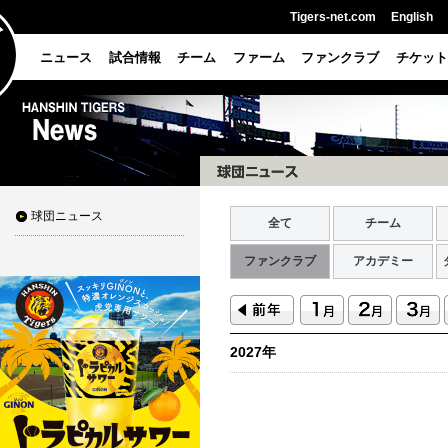
Tigers-net.com
English
ニュース
試合情報
チーム
ファーム
ファンクラブ
チケット
球団ニュース
全て
チーム
ファンクラブ
アカデミー
2027年