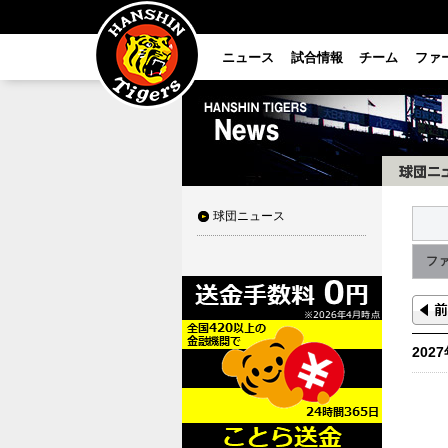
ニュース
試合情報
チーム
ファ
球団ニュース
フ
202