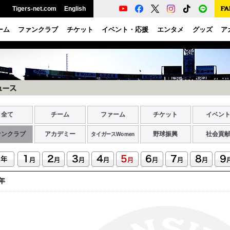
Tigers-net.com
English
ーム
ファンクラブ
チケット
イベント・応援
エンタメ
グッズ
ア
全て
チーム
ファーム
チケット
イベン
ァンクラブ
アカデミー
野球振興
社会貢
タイガースWomen
7年