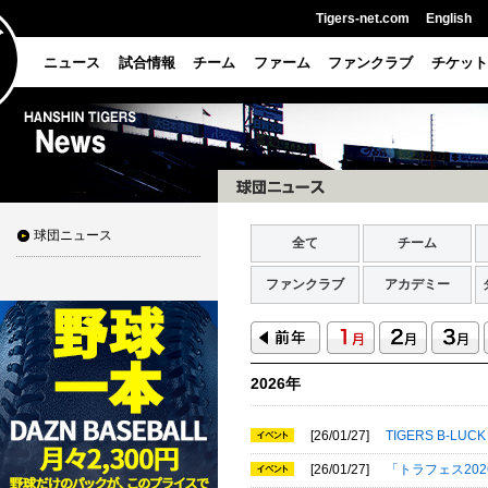
Tigers-net.com
English
ニュース
試合情報
チーム
ファーム
ファンクラブ
チケット
球団ニュース
全て
チーム
ファンクラブ
アカデミー
2026年
[26/01/27]
TIGERS B-LUCK
[26/01/27]
「トラフェス20