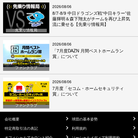
2026/08/06
8/7-8/9 中日ドラゴンズ戦“中日キラー”佐
藤輝明＆森下翔太がチームを再び上昇気
流に乗せる【先乗り情報局】
先乗り情報局
2026/08/06
「7月度DAZN 月間ベストホームラン
賞」について
ファンクラブ
2026/08/06
7月度「セコム・ホームセキュリティ
賞」について
ファンクラブ
会社概要
球団の基本姿勢
特定商取引法の表記
利用規約
オフィシャルアカウント紹介
ソーシャルメディア利用規約