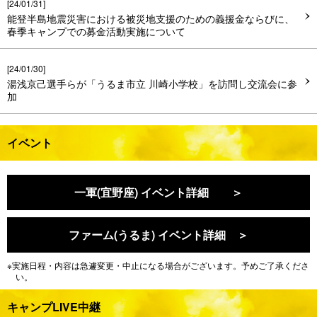
[24/01/31]
能登半島地震災害における被災地支援のための義援金ならびに、
春季キャンプでの募金活動実施について
[24/01/30]
湯浅京己選手らが「うるま市立 川崎小学校」を訪問し交流会に参
加
[24/01/30]
イベント
中野拓夢選手らが「宜野座村立 宜野座中学校」を訪問し交流会に
参加
一軍(宜野座) イベント詳細 ＞
[24/01/30]
春季キャンプ2024(宜野座)を「虎テレ」で無料ライブ中継!
ファーム(うるま) イベント詳細 ＞
[24/01/19]
春季一軍キャンプメンバーについて
※実施日程・内容は急遽変更・中止になる場合がございます。予めご了承くださ
い。
[24/01/10]
キャンプLIVE中継