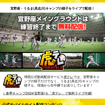
春季キャンプの日程および期間中の対外試合について
宜野座・うるま(具志川)キャンプの様子をライブで配信！
球団公式動画配信サービス
虎テレ
では、宜野座キャ
ンプの様子だけでなく、うるま(具志川)キャンプの
様子も、現地から生中継でお送りしています！
> 春季キャンプ2024(宜野座)を「虎テレ」で無料ライブ中継!
公式モバイルサイト配信コンテンツ