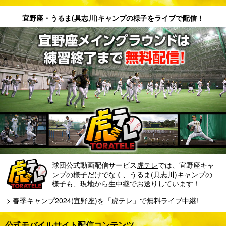
春季キャンプの日程および期間中の対外試合について
宜野座・うるま(具志川)キャンプの様子をライブで配信！
球団公式動画配信サービス
虎テレ
では、宜野座キャ
ンプの様子だけでなく、うるま(具志川)キャンプの
様子も、現地から生中継でお送りしています！
> 春季キャンプ2024(宜野座)を「虎テレ」で無料ライブ中継!
公式モバイルサイト配信コンテンツ