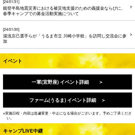
[24/01/31]
能登半島地震災害における被災地支援のための義援金ならびに、
春季キャンプでの募金活動実施について
[24/01/30]
湯浅京己選手らが「うるま市立 川崎小学校」を訪問し交流会に参
加
[24/01/30]
イベント
中野拓夢選手らが「宜野座村立 宜野座中学校」を訪問し交流会に
参加
一軍(宜野座) イベント詳細 ＞
[24/01/30]
春季キャンプ2024(宜野座)を「虎テレ」で無料ライブ中継!
ファーム(うるま) イベント詳細 ＞
[24/01/19]
春季一軍キャンプメンバーについて
※実施日程・内容は急遽変更・中止になる場合がございます。予めご了承くださ
い。
[24/01/10]
キャンプLIVE中継