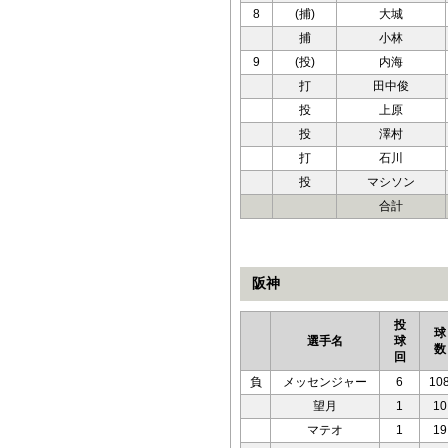
8
(捕)
大城
捕
小林
9
(投)
内海
打
田中俊
投
上原
投
澤村
打
石川
投
マシソン
合計
阪神
投
球
選手名
球
数
回
負
メッセンジャー
6
10
望月
1
10
マテオ
1
19