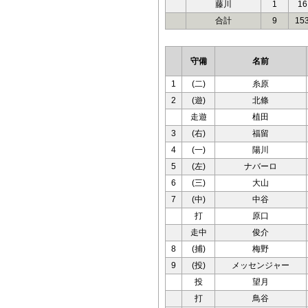
藤川
1
16
合計
9
15
守備
名前
1
(二)
糸原
2
(遊)
北條
走遊
植田
3
(右)
福留
4
(一)
陽川
5
(左)
ナバーロ
6
(三)
大山
7
(中)
中谷
打
原口
走中
俊介
8
(捕)
梅野
9
(投)
メッセンジャー
投
望月
打
鳥谷