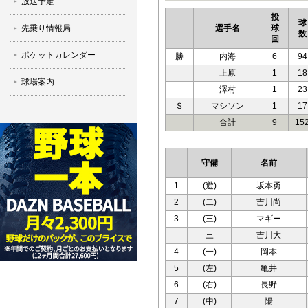
放送予定
投
球
先乗り情報局
選手名
球
数
回
ポケットカレンダー
勝
内海
6
94
上原
1
18
球場案内
澤村
1
23
Ｓ
マシソン
1
17
合計
9
15
守備
名前
1
(遊)
坂本勇
2
(二)
吉川尚
3
(三)
マギー
三
吉川大
4
(一)
岡本
5
(左)
亀井
6
(右)
長野
7
(中)
陽