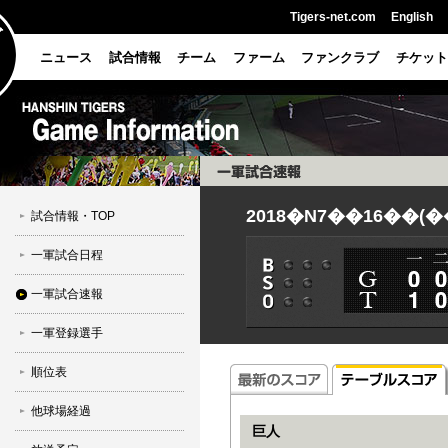
Tigers-net.com
English
ニュース
試合情報
チーム
ファーム
ファンクラブ
チケット
2018�N7��16��(�
試合情報・TOP
一軍試合日程
一軍試合速報
一軍登録選手
順位表
他球場経過
巨人