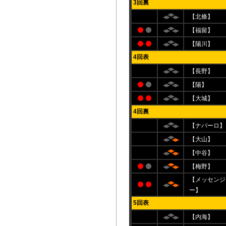
3回裏
【北條】
【福留】
【陽川】
4回表
【長野】
【陽】
【大城】
4回裏
【ナバーロ】
【大山】
【中谷】
【梅野】
【メッセンジ
ー】
5回表
【内海】