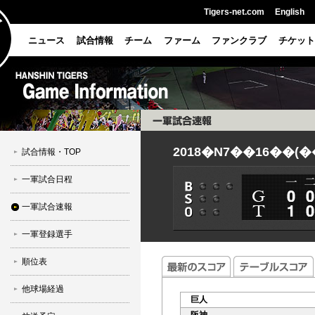
Tigers-net.com
English
ニュース
試合情報
チーム
ファーム
ファンクラブ
チケット
2018�N7��16��(�
試合情報・TOP
一軍試合日程
一軍試合速報
一軍登録選手
順位表
他球場経過
巨人