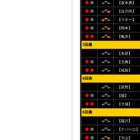
【坂本勇】
【吉川尚】
【マギー】
【岡本】
【亀井】
5回裏
【糸原】
【北條】
【福留】
6回表
【長野】
【陽】
【大城】
6回裏
【陽川】
【ナバーロ】
【大山】