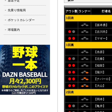
阪神
放送予定
先乗り情報局
アウト数
ランナー
打者名
1回表
ポケットカレンダー
【坂本勇】
球場案内
【吉川尚】
【マギー】
1回裏
【糸原】
【北條】
【福留】
【陽川】
【ナバーロ】
【大山】
2回表
【岡本】
【亀井】