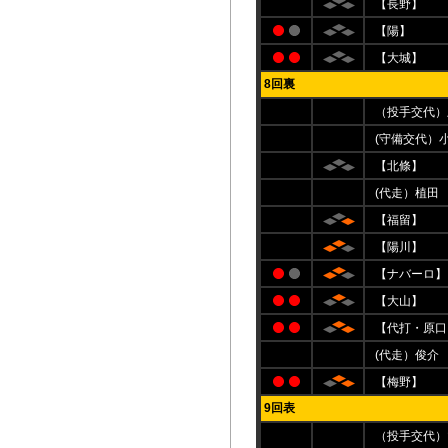
【長野】
【陽】
【大城】
8回裏
（投手交代）
(守備交代）
【北條】
(代走）植田
【福留】
【陽川】
【ナバーロ】
【大山】
【代打・原口
(代走）俊介
【梅野】
9回表
（投手交代）