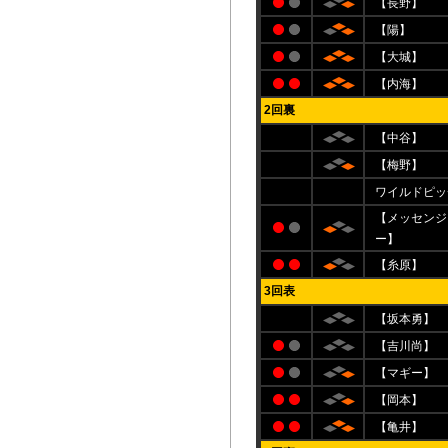
【長野】
【陽】
【大城】
【内海】
2回裏
【中谷】
【梅野】
ワイルドピッ
【メッセンジ
ー】
【糸原】
3回表
【坂本勇】
【吉川尚】
【マギー】
【岡本】
【亀井】