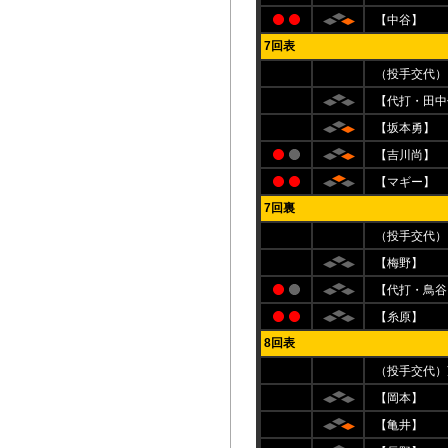
【中谷】
7回表
（投手交代）
【代打・田中
【坂本勇】
【吉川尚】
【マギー】
7回裏
（投手交代）
【梅野】
【代打・鳥谷
【糸原】
8回表
（投手交代）
【岡本】
【亀井】