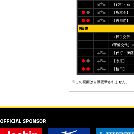
【代打・石川
【坂本勇】
【吉川尚】
9回裏
（投手交代）
(守備交代）
【代打・伊藤
【糸原】
【植田】
※この画面は自動更新されません。
OFFICIAL SPONSOR