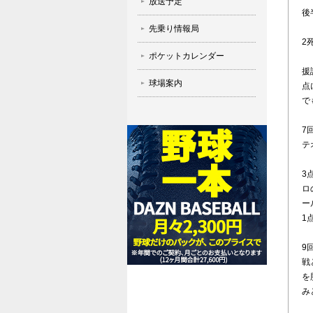
放送予定
後
先乗り情報局
2
ポケットカレンダー
援
球場案内
点
で
7
テ
3
ロ
ー
1
9
戦
を
み