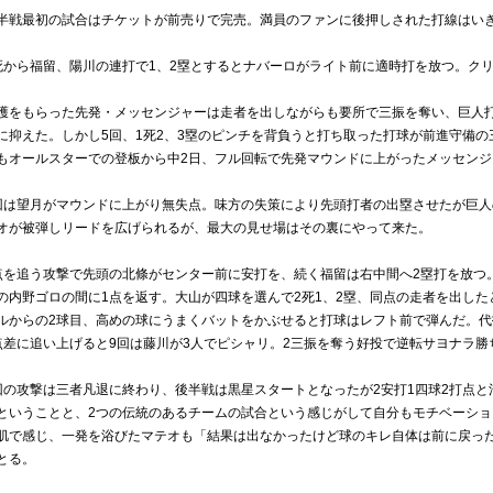
半戦最初の試合はチケットが前売りで完売。満員のファンに後押しされた打線はい
死から福留、陽川の連打で1、2塁とするとナバーロがライト前に適時打を放つ。クリ
護をもらった先発・メッセンジャーは走者を出しながらも要所で三振を奪い、巨人
に抑えた。しかし5回、1死2、3塁のピンチを背負うと打ち取った打球が前進守備
もオールスターでの登板から中2日、フル回転で先発マウンドに上がったメッセンジ
回は望月がマウンドに上がり無失点。味方の失策により先頭打者の出塁させたが巨人
オが被弾しリードを広げられるが、最大の見せ場はその裏にやって来た。
点を追う攻撃で先頭の北條がセンター前に安打を、続く福留は右中間へ2塁打を放つ。
の内野ゴロの間に1点を返す。大山が四球を選んで2死1、2塁、同点の走者を出した
ルからの2球目、高めの球にうまくバットをかぶせると打球はレフト前で弾んだ。代
点差に追い上げると9回は藤川が3人でピシャリ。2三振を奪う好投で逆転サヨナラ勝
回の攻撃は三者凡退に終わり、後半戦は黒星スタートとなったが2安打1四球2打点
ということと、2つの伝統のあるチームの試合という感じがして自分もモチベーシ
肌で感じ、一発を浴びたマテオも「結果は出なかったけど球のキレ自体は前に戻っ
とる。