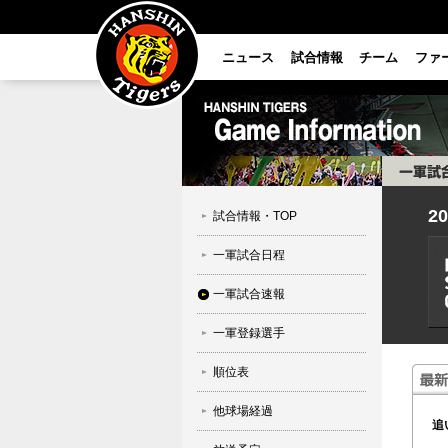
ニュース
試合情報
チーム
ファ
2
試合情報・TOP
一軍試合日程
一軍試合速報
一軍登録選手
順位表
他球場経過
追