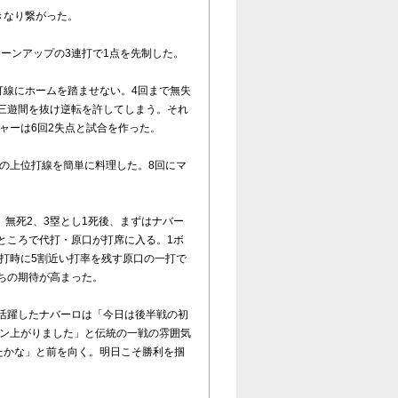
きなり繋がった。
ーンアップの3連打で1点を先制した。
打線にホームを踏ませない。4回まで無失
の三遊間を抜け逆転を許してしまう。それ
ャーは6回2失点と試合を作った。
の上位打線を簡単に料理した。8回にマ
無死2、3塁とし1死後、まずはナバー
ところで代打・原口が打席に入る。1ボ
打時に5割近い打率を残す原口の一打で
ちの期待が高まった。
と活躍したナバーロは「今日は後半戦の初
ョン上がりました」と伝統の一戦の雰囲気
たかな」と前を向く。明日こそ勝利を掴