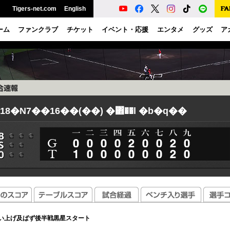
Tigers-net.com
English
ーム
ファンクラブ
チケット
イベント・応援
エンタメ
グッズ
ア
018�N7��16��(��) �΋��l �b�q��
い上げ及ばず後半戦黒星スタート