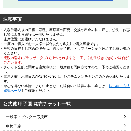
注意事項
・入場券購入後の日程、席種、座席等の変更・交換や料金の払い戻し、紛失・お忘
れ等による再発行は一切いたしません。
・座席位置はお選びいただけません。
・一度のご購入でお一人様一試合あたり6枚まで購入可能です。
・複数の日程をお求めの場合は、購入完了後、トップページから改めてお買い求め
ください。
・複数の端末(ブラウザ・タブ)で操作されますと、正しくお手続きできない場合が
ございます。
・チケット全般に関する注意事項は一般席種と同内容ですので、予めご確認くださ
い。
・毎週火曜、水曜日のAM2:30~5:30は、システムメンテナンスのため休止いたしま
す。
・やむを得ない事情により中止となった場合の入場券の払い戻しは、
払い戻し方法
確認ページ
をご確認ください。
公式戦 甲子園 発売チケット一覧
一般席・ビジター応援席
車椅子席