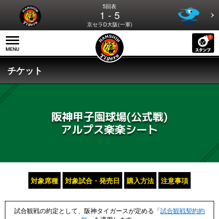
5回表
1 - 5
京セラD大阪(一軍)
チケット
阪神甲子園球場(公式戦)
アルプス楽楽シート
対象席種
対象試合・発売日
購入方法
注意事項
試合観戦の約定として、阪神タイガースが定める「
試合観戦契約約