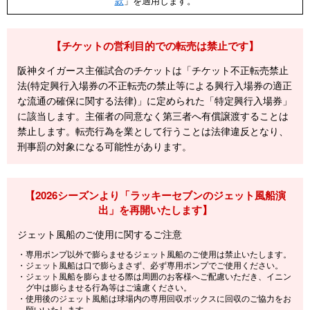
款
」を適用します。
【チケットの営利目的での転売は禁止です】
阪神タイガース主催試合のチケットは「チケット不正転売禁止
法(特定興行入場券の不正転売の禁止等による興行入場券の適正
な流通の確保に関する法律)」に定められた「特定興行入場券」
に該当します。主催者の同意なく第三者へ有償譲渡することは
禁止します。転売行為を業として行うことは法律違反となり、
刑事罰の対象になる可能性があります。
【2026シーズンより「ラッキーセブンのジェット風船演
出」を再開いたします】
ジェット風船のご使用に関するご注意
・専用ポンプ以外で膨らませるジェット風船のご使用は禁止いたします。
・ジェット風船は口で膨らまさず、必ず専用ポンプでご使用ください。
・ジェット風船を膨らませる際は周囲のお客様へご配慮いただき、イニン
グ中は膨らませる行為等はご遠慮ください。
・使用後のジェット風船は球場内の専用回収ボックスに回収のご協力をお
願いいたします。