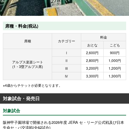
席種・料金(税込)
料金
席種
カテゴリー
おとな
こども
Ⅰ
2,600円
900円
Ⅱ
2,800円
1,000円
アルプス楽楽シート
(1・3塁アルプス席)
Ⅲ
3,200円
1,200円
Ⅳ
3,300円
1,300円
※4歳からチケットが必要となります。
対象試合・発売日
対象試合
阪神甲子園球場で開催される2026年度 JERA セ・リーグ公式戦及び日本
生命セ・パ交流戦(全62試合)