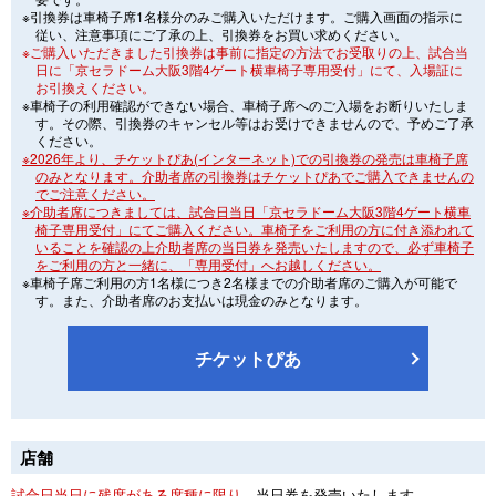
※引換券は車椅子席1名様分のみご購入いただけます。ご購入画面の指示に
従い、注意事項にご了承の上、引換券をお買い求めください。
※ご購入いただきました引換券は事前に指定の方法でお受取りの上、試合当
日に「京セラドーム大阪3階4ゲート横車椅子専用受付」にて、入場証に
お引換えください。
※車椅子の利用確認ができない場合、車椅子席へのご入場をお断りいたしま
す。その際、引換券のキャンセル等はお受けできませんので、予めご了承
ください。
※2026年より、チケットぴあ(インターネット)での引換券の発売は車椅子席
のみとなります。介助者席の引換券はチケットぴあでご購入できませんの
でご注意ください。
※介助者席につきましては、試合日当日「京セラドーム大阪3階4ゲート横車
椅子専用受付」にてご購入ください。車椅子をご利用の方に付き添われて
いることを確認の上介助者席の当日券を発売いたしますので、必ず車椅子
をご利用の方と一緒に、「専用受付」へお越しください。
※車椅子席ご利用の方1名様につき2名様までの介助者席のご購入が可能で
す。また、介助者席のお支払いは現金のみとなります。
チケットぴあ
店舗
試合日当日に残席がある席種に限り、
当日券を発売いたします。