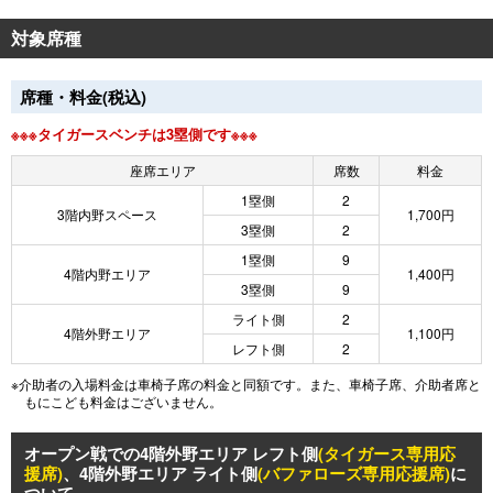
対象席種
席種・料金(税込)
※※※タイガースベンチは3塁側です※※※
座席エリア
席数
料金
1塁側
2
3階内野スペース
1,700円
3塁側
2
1塁側
9
4階内野エリア
1,400円
3塁側
9
ライト側
2
4階外野エリア
1,100円
レフト側
2
※介助者の入場料金は車椅子席の料金と同額です。また、車椅子席、介助者席と
もにこども料金はございません。
オープン戦での4階外野エリア レフト側
(タイガース専用応
援席)
、4階外野エリア ライト側
(バファローズ専用応援席)
に