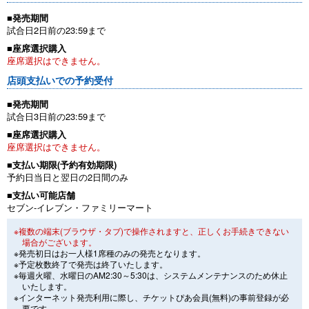
■発売期間
試合日2日前の23:59まで
■座席選択購入
座席選択はできません。
店頭支払いでの予約受付
■発売期間
試合日3日前の23:59まで
■座席選択購入
座席選択はできません。
■支払い期限(予約有効期限)
予約日当日と翌日の2日間のみ
■支払い可能店舗
セブン-イレブン・ファミリーマート
※複数の端末(ブラウザ・タブ)で操作されますと、正しくお手続きできない
場合がございます。
※発売初日はお一人様1席種のみの発売となります。
※予定枚数終了で発売は終了いたします。
※毎週火曜、水曜日のAM2:30～5:30は、システムメンテナンスのため休止
いたします。
※インターネット発売利用に際し、チケットぴあ会員(無料)の事前登録が必
要です。