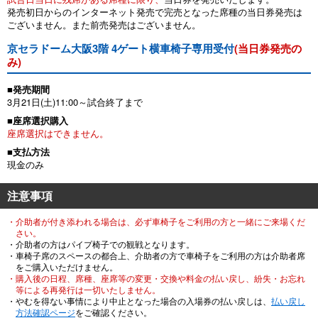
発売初日からのインターネット発売で完売となった席種の当日券発売は
ございません。また前売発売はございません。
京セラドーム大阪3階 4ゲート横車椅子専用受付
(当日券発売の
み)
■発売期間
3月21日(土)11:00～試合終了まで
■座席選択購入
座席選択はできません。
■支払方法
現金のみ
注意事項
・介助者が付き添われる場合は、必ず車椅子をご利用の方と一緒にご来場くだ
さい。
・介助者の方はパイプ椅子での観戦となります。
・車椅子席のスペースの都合上、介助者の方で車椅子をご利用の方は介助者席
をご購入いただけません。
・購入後の日程、席種、座席等の変更・交換や料金の払い戻し、紛失・お忘れ
等による再発行は一切いたしません。
・やむを得ない事情により中止となった場合の入場券の払い戻しは、
払い戻し
方法確認ページ
をご確認ください。