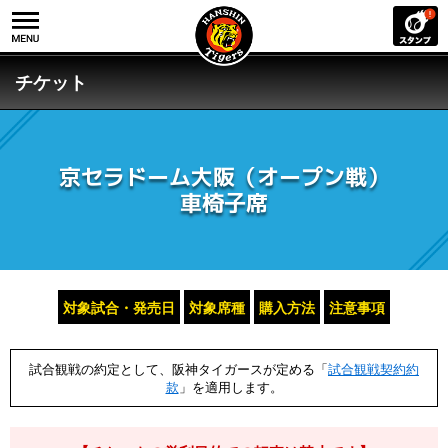
チケット
京セラドーム大阪（オープン戦）
車椅子席
対象試合・発売日
対象席種
購入方法
注意事項
試合観戦の約定として、阪神タイガースが定める「
試合観戦契約約
款
」を適用します。