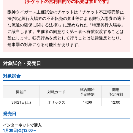
【チケットの営利目的での転売は禁止です】
阪神タイガース主催試合のチケットは「チケット不正転売禁止
法(特定興行入場券の不正転売の禁止等による興行入場券の適正
な流通の確保に関する法律)」に定められた「特定興行入場券」
に該当します。主催者の同意なく第三者へ有償譲渡することは
禁止します。転売行為を業として行うことは法律違反となり、
刑事罰の対象になる可能性があります。
対象試合・発売日
対象試合
試合開始
開場
開催日
対戦カード
予定時刻
予定時刻
3月21日(土)
オリックス
14:00
12:00
発売日
インターネットで購入
1月30日(金)12:00～