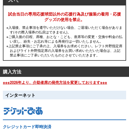
ついて
試合当日の専用応援球団以外の応援行為及び服装の着用・応援
グッズの使用を禁止。
※入場後、禁止事項を遵守いただけない場合、ご退場いただく場合がありま
す(その際入場券の払戻はできません)。
※ご購入後の日程、席種、おとな・こども、座席等の変更・交換や料金の払
い戻し、紛失・お忘れ等による再発行は一切いたしません。
※上記禁止事項にご了承の上、入場券をお求めください。レフト外野指定席
およびライト外野指定席の入場券をお買い求めいただいた場合は、上記
禁止事項にご了承いただいたものとさせていただきます。
購入方法
※※※2026年より、介助者席の発売方法を変更しております※※※
インターネット
クレジットカード即時決済