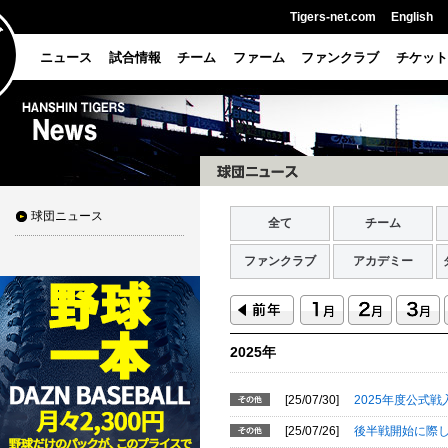
Tigers-net.com
English
ニュース
試合情報
チーム
ファーム
ファンクラブ
チケット
球団ニュース
全て
チーム
ファンクラブ
アカデミー
2025年
[25/07/30]
2025年度公式
[25/07/26]
後半戦開始に際