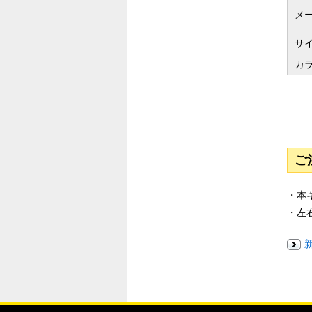
メ
サ
カ
ご
・本
・左