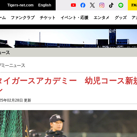
Tigers-net.com
English
ーム
ファンクラブ
チケット
イベント・応援
エンタメ
グッズ
ア
タイガースアカデミー 幼児コース新
ン
25年02月28日 更新