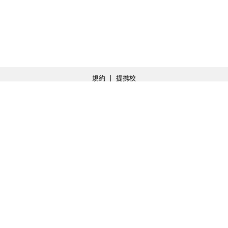
規約
提携校
会社概要
球団の基本姿勢
特定商取引法の表記
利用規約
オフィシャルアカウント紹介
ソーシャルメディア利用規約
プライバシーポリシー
推奨端末
お問い合わせ・Q&A
公式モバイル会員登録
虎ポイント
オフィシャルスポンサー