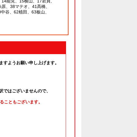
14能見、15横山、17岩貞、
糸原、38マテオ、41髙橋、
0中谷、62植田、63板山、
ますようお願い申し上げます。
る訳ではございませんので、
入ることもございます。