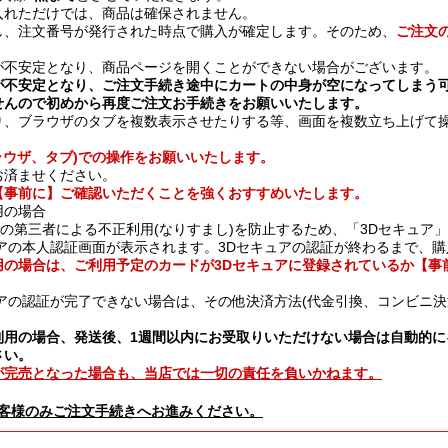
入れただけでは、商品は確保されません。
し、注文番号が発行された時点で購入が確定します。そのため、
ご注文
が不安定となり、商品ページを開くことができない場合がございます。
が不安定となり、ご注文手続き途中にカートの中身が空になってしまう
せんので初めから再度ご注文お手続きをお願いいたします。
り、ブラウザのタブを複数表示させたりする等、画面を複数立ち上げて
ラウザ、タブ)での操作をお願いいたします。
お済ませください。
【事前に】ご確認いただくことを強くおすすめいたします。
用の場合
ードの第三者による不正利用(なりすまし)を防止するため、「3Dセキュア
アの本人認証画面が表示されます。3Dセキュアの認証が終わるまで、
用の場合は、ご利用予定のカードが3Dセキュアに登録されているか【事
アの認証が完了できない場合は、その他決済方法(代金引換、コンビニ決
利用の場合、発送後、1週間以内にお受取りいただけない場合は自動的に
さい。
が完売となった場合も、当店では一切の責任を負いかねます。
客様のみご注文手続きへお進みください。