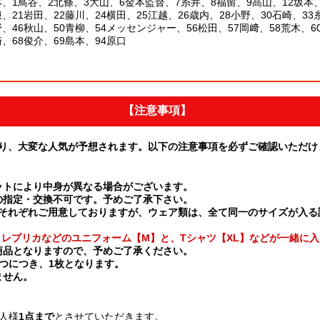
本、1鳥谷、2北條、3大山、6金本監督、7糸井、8福留、9髙山、12坂本、
浪、21岩田、22藤川、24横田、25江越、26歳内、28小野、30石崎、33
野、46秋山、50青柳、54メッセンジャー、56松田、57岡﨑、58荒木、6
崎、68俊介、69島本、94原口
【注意事項】
り、大変な人気が予想されます。以下の注意事項を必ずご確認いただけ
ットにより中身が異なる場合がございます。
の指定・交換不可です。予めご了承下さい。
サイズをそれぞれご用意しておりますが、ウェア類は、全て同一のサイズが入
には、レプリカなどのユニフォーム【M】と、Tシャツ【XL】などが一緒に
商品となりますので、予めご了承ください。
つにつき、1枚となります。
ません。
人様
1点まで
とさせていただきます。