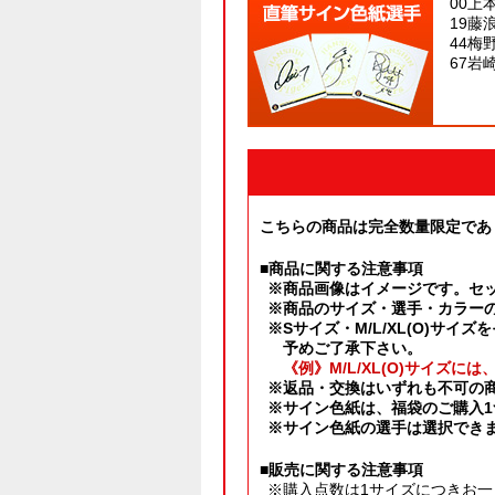
00上
19藤
44梅
67岩
こちらの商品は完全数量限定であ
■商品に関する注意事項
※商品画像はイメージです。セ
※商品のサイズ・選手・カラー
※Sサイズ・M/L/XL(O)
予めご了承下さい。
《例》M/L/XL(O)サイズ
※返品・交換はいずれも不可の
※サイン色紙は、福袋のご購入1
※サイン色紙の選手は選択でき
■販売に関する注意事項
※購入点数は1サイズにつきお一