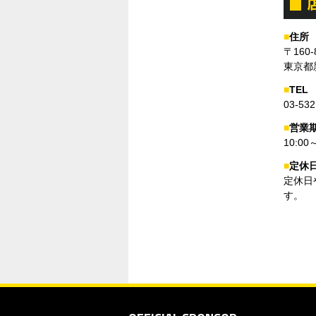
■
住所
〒160-
東京都
■
TEL
03-532
■
営業
10:00
■
定休
定休日
す。