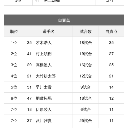
3位
41 村上頌樹
.571
自責点
順位
選手名
試合数
自責点
1位
35 才木浩人
18試合
35
2位
41 村上頌樹
19試合
27
3位
29 高橋遥人
16試合
25
4位
21 大竹耕太郎
12試合
21
5位
51 早川太貴
9試合
14
6位
47 桐敷拓馬
18試合
12
7位
18 伊原陵人
6試合
11
7位
37 及川雅貴
25試合
11