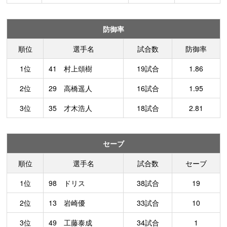
防御率
順位
選手名
試合数
防御率
1位
41 村上頌樹
19試合
1.86
2位
29 高橋遥人
16試合
1.95
3位
35 才木浩人
18試合
2.81
セーブ
順位
選手名
試合数
セーブ
1位
98 ドリス
38試合
19
2位
13 岩崎優
33試合
10
3位
49 工藤泰成
34試合
1