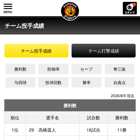
チーム投手成績
チーム投手成績
チーム打撃成績
勝利数
防御率
セーブ
奪三振
与四球
投球回数
勝率
自責点
2026/8/5 現在
勝利数
順位
選手名
試合数
勝利数
1位
29 高橋遥人
16試合
11勝