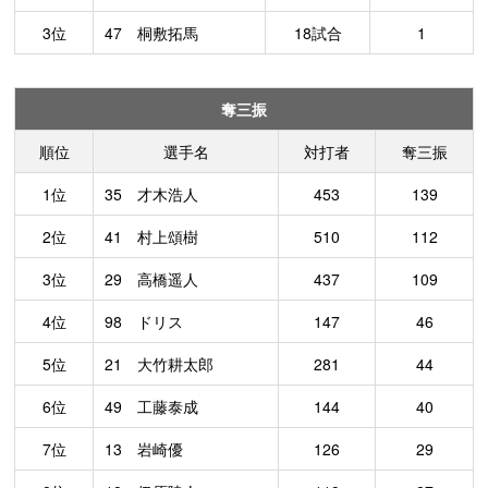
3位
47 桐敷拓馬
18試合
1
奪三振
順位
選手名
対打者
奪三振
1位
35 才木浩人
453
139
2位
41 村上頌樹
510
112
3位
29 高橋遥人
437
109
4位
98 ドリス
147
46
5位
21 大竹耕太郎
281
44
6位
49 工藤泰成
144
40
7位
13 岩崎優
126
29