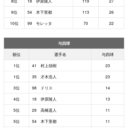
8位
18 伊原陵人
119
27
9位
54 木下里都
113
26
10位
99 モレッタ
70
22
与四球
順位
選手名
与四球
1位
41 村上頌樹
23
1位
35 才木浩人
23
3位
98 ドリス
14
4位
18 伊原陵人
13
5位
29 高橋遥人
11
5位
54 木下里都
11