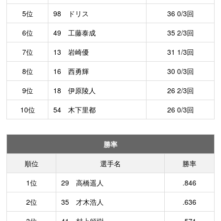
5位
98 ドリス
36 0/3回
6位
49 工藤泰成
35 2/3回
7位
13 岩崎優
31 1/3回
8位
16 西勇輝
30 0/3回
9位
18 伊原陵人
26 2/3回
10位
54 木下里都
26 0/3回
勝率
順位
選手名
勝率
1位
29 高橋遥人
.846
2位
35 才木浩人
.636