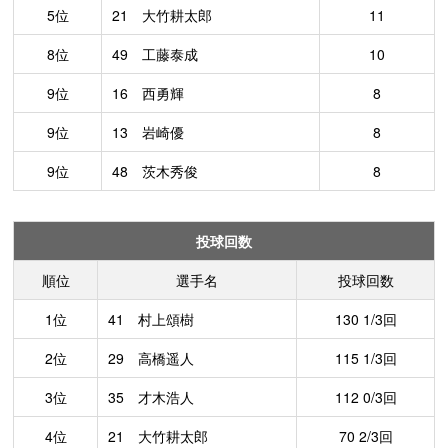
5位
21 大竹耕太郎
11
8位
49 工藤泰成
10
9位
16 西勇輝
8
9位
13 岩崎優
8
9位
48 茨木秀俊
8
投球回数
順位
選手名
投球回数
1位
41 村上頌樹
130 1/3回
2位
29 高橋遥人
115 1/3回
3位
35 才木浩人
112 0/3回
4位
21 大竹耕太郎
70 2/3回