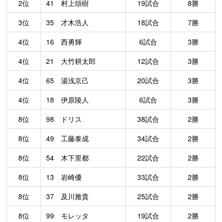
2位
41 村上頌樹
19試合
8勝
3位
35 才木浩人
18試合
7勝
4位
16 西勇輝
6試合
3勝
4位
21 大竹耕太郎
12試合
3勝
4位
65 湯浅京己
20試合
3勝
4位
18 伊原陵人
6試合
3勝
8位
98 ドリス
38試合
2勝
8位
49 工藤泰成
34試合
2勝
8位
54 木下里都
22試合
2勝
8位
13 岩崎優
33試合
2勝
8位
37 及川雅貴
25試合
2勝
8位
99 モレッタ
19試合
2勝