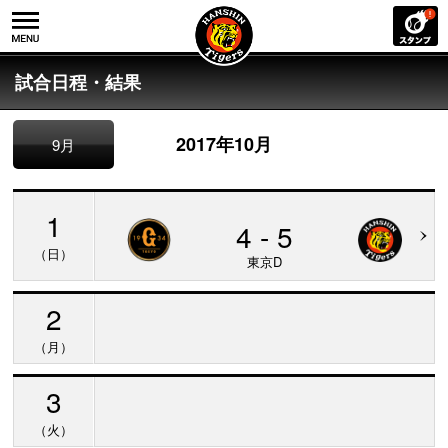
試合日程・結果
2017年10月
9月
1
4 - 5
（日）
東京D
2
（月）
3
（火）