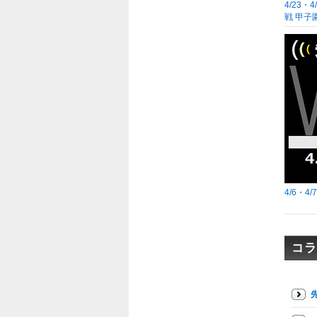
4/23・
戦 甲子
4/6・4
コラ