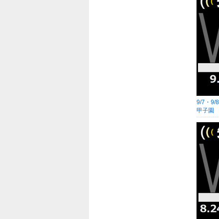
9/7・
甲子園