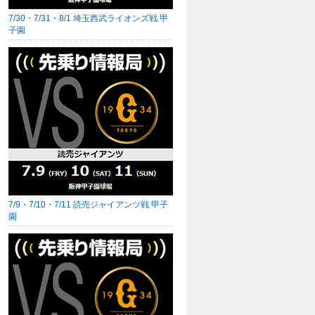
7/30・7/31・8/1 埼玉西武ライオンズ戦 甲
子園
7/9・7/10・7/11 読売ジャイアンツ戦 甲子
園