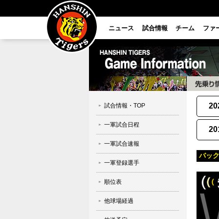
ニュース
試合情報
チーム
ファ
20
試合情報・TOP
一軍試合日程
20
一軍試合速報
バック
一軍登録選手
順位表
他球場経過