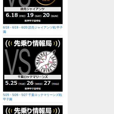
6/18・6/19・6/20 読売ジャイアンツ戦 甲子
園
5/25・5/26・5/27 千葉ロッテマリーンズ戦
甲子園