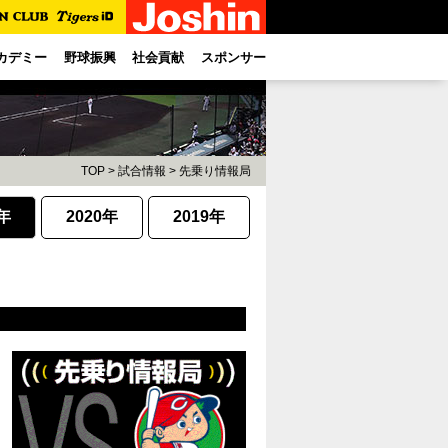
カデミー
野球振興
社会貢献
スポンサー
TOP
>
試合情報
>
先乗り情報局
1年
2020年
2019年