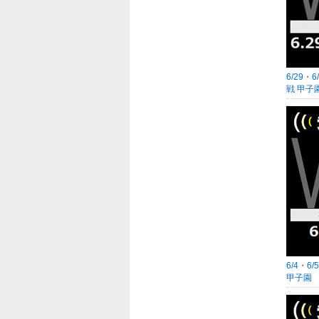
6/29・
戦 甲子
6/4・
甲子園