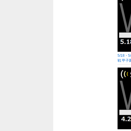
5/18・
戦 甲子