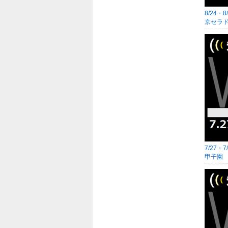
8/24・
京セラ
7/27・
甲子園