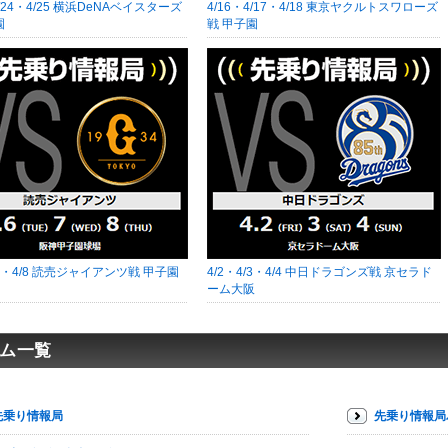
4/24・4/25 横浜DeNAベイスターズ
4/16・4/17・4/18 東京ヤクルトスワローズ
園
戦 甲子園
/7・4/8 読売ジャイアンツ戦 甲子園
4/2・4/3・4/4 中日ドラゴンズ戦 京セラド
ーム大阪
ム一覧
先乗り情報局
先乗り情報局