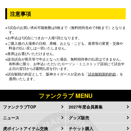
注意事項
※1試合のお買い求め可能枚数は5枚まで（無料招待含めて6枚まで）となりま
す。
※お申込は1試合につきお一人様1回となります。
※ご購入後の入場券の日程、席種、おとな・こども、座席等の変更・交換や
料金の払い戻しは一切いたしません。
※座席はお選びいただけません。
※該当試合が雨天等で中止となった場合、無料招待券の払戻はできません。
有料券に限り、お申込いただいたローソン・ミニストップ店頭にて試合中
止日の翌日から2週間払戻を行います。
※試合観戦の約定として、阪神タイガースが定める「
試合観戦契約約款
」を
適用いたします。
ファンクラブ MENU
ファンクラブTOP
2027年度会員募集
ニュース
グッズ販売
虎ポイントアイテム交換
チケット購入