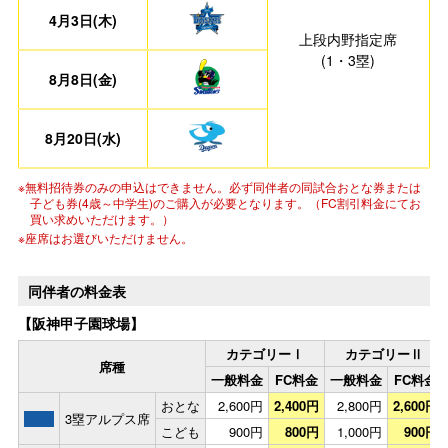
4月3日(木)
上段内野指定席
(1・3塁)
8月8日(金)
8月20日(水)
※無料招待券のみの申込はできません。必ず同伴者の同試合おとな券または
子ども券(4歳～中学生)のご購入が必要となります。（FC割引料金にてお
買い求めいただけます。）
※座席はお選びいただけません。
同伴者の料金表
【阪神甲子園球場】
カテゴリーⅠ
カテゴリーⅡ
席種
一般料金
FC料金
一般料金
FC料金
おとな
2,600円
2,400円
2,800円
2,600円
3塁アルプス席
こども
900円
800円
1,000円
900円