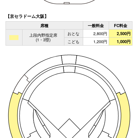
【京セラドーム大阪】
席種
一般料金
FC料金
おとな
2,800円
2,500円
上段内野指定席
(1・3塁)
こども
1,200円
1,000円