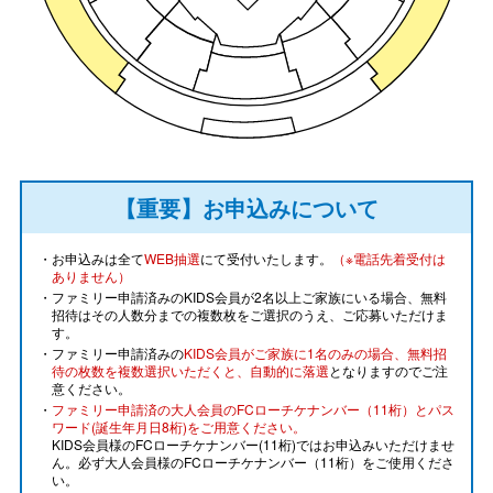
【重要】お申込みについて
・お申込みは全て
WEB抽選
にて受付いたします。
（※電話先着受付は
ありません）
・ファミリー申請済みのKIDS会員が2名以上ご家族にいる場合、無料
招待はその人数分までの複数枚をご選択のうえ、ご応募いただけま
す。
・ファミリー申請済みの
KIDS会員がご家族に1名のみの場合、無料招
待の枚数を複数選択いただくと、自動的に落選
となりますのでご注
意ください。
・
ファミリー申請済の大人会員のFCローチケナンバー（11桁）とパス
ワード(誕生年月日8桁)をご用意ください。
KIDS会員様のFCローチケナンバー(11桁)ではお申込みいただけませ
ん。必ず大人会員様のFCローチケナンバー（11桁）をご使用くださ
い。