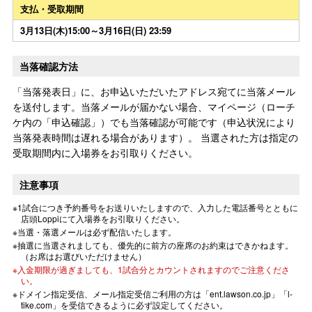
支払・受取期間
3月13日(木)15:00～3月16日(日) 23:59
当落確認方法
「当落発表日」に、お申込いただいたアドレス宛てに当落メール
を送付します。当落メールが届かない場合、マイページ（ローチ
ケ内の「申込確認」）でも当落確認が可能です（申込状況により
当落発表時間は遅れる場合があります）。 当選された方は指定の
受取期間内に入場券をお引取りください。
注意事項
※1試合につき予約番号をお送りいたしますので、入力した電話番号とともに
店頭Loppiにて入場券をお引取りください。
※当選・落選メールは必ず配信いたします。
※抽選に当選されましても、優先的に前方の座席のお約束はできかねます。
（お席はお選びいただけません）
※入金期限が過ぎましても、1試合分とカウントされますのでご注意くださ
い。
※ドメイン指定受信、メール指定受信ご利用の方は「ent.lawson.co.jp」「l-
tike.com」を受信できるように必ず設定してください。