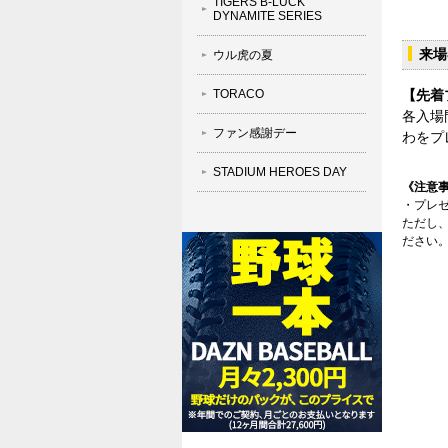
TIGERS B-LUCK
DYNAMITE SERIES
来場
ウル虎の夏
TORACO
【先着
各入場
ファン感謝デー
わをプ
STADIUM HEROES DAY
《注意
・プレ
ただし
ださい