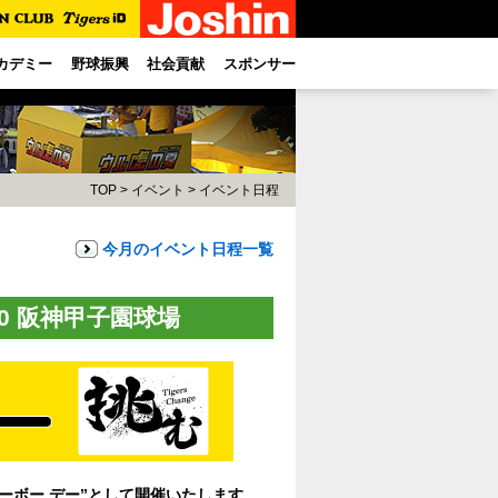
カデミー
野球振興
社会貢献
スポンサー
TOP
>
イベント
>
イベント日程
今月のイベント日程一覧
:00 阪神甲子園球場
ューボー デー”として開催いたします。