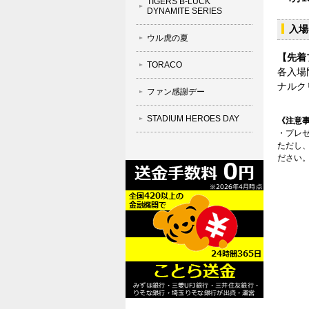
TIGERS B-LUCK
DYNAMITE SERIES
入場
ウル虎の夏
【先着
TORACO
各入場
ナルク
ファン感謝デー
STADIUM HEROES DAY
《注意
・プレ
ただし
ださい