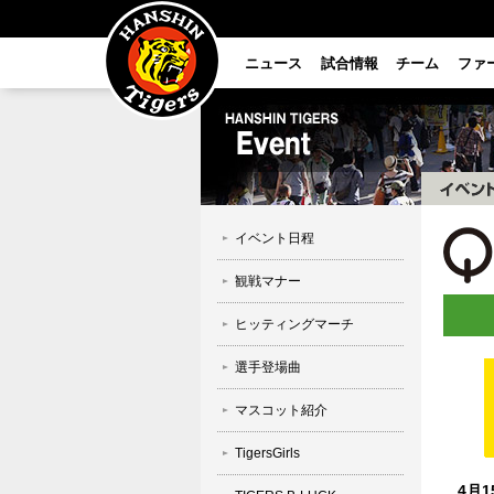
ニュース
試合情報
チーム
ファ
イベント日程
観戦マナー
ヒッティングマーチ
選手登場曲
マスコット紹介
TigersGirls
4月