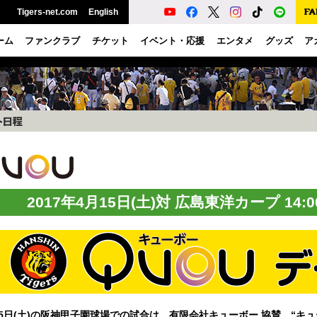
Tigers-net.com
English
ーム
ファンクラブ
チケット
イベント・応援
エンタメ
グッズ
ア
2017年4月15日(土)対 広島東洋カープ 14
15日(土)の阪神甲子園球場での試合は、有限会社キューボー 協賛 “キ