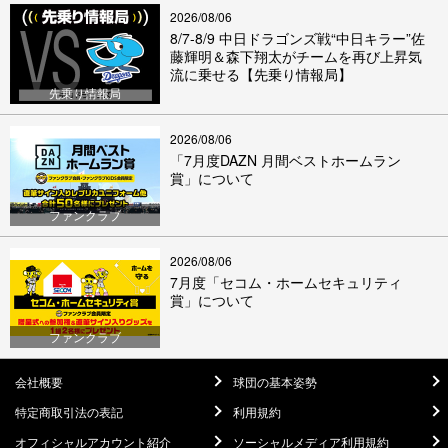
2026/08/06
8/7-8/9 中日ドラゴンズ戦“中日キラー”佐
藤輝明＆森下翔太がチームを再び上昇気
流に乗せる【先乗り情報局】
先乗り情報局
2026/08/06
「7月度DAZN 月間ベストホームラン
賞」について
ファンクラブ
2026/08/06
7月度「セコム・ホームセキュリティ
賞」について
ファンクラブ
会社概要
球団の基本姿勢
特定商取引法の表記
利用規約
オフィシャルアカウント紹介
ソーシャルメディア利用規約