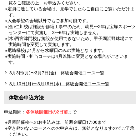
覧をご確認の上、お申込みください。
※定員に達している会場は、見学でしたらご自由にご覧いただけま
す。
※入会希望の会場以外でもご参加可能です。
※(金)仁川校は施設が修繕工事中のため、幼児〜2年は宝塚スポーツ
センターにて実施し、3〜6年は実施しません。
※(木)西宮津門校は施設が使用できないため、甲子園浜野球場にて
実施時間を変更して実施します。
※尼崎橘校は4月から水曜日のみの実施となります。
※実施時間・担当コーチは4月以降に変更となる場合がございま
す。
3月3日(月)〜3月7日(金) 体験会開催コース一覧
3月10日(月)〜3月19日(水) 体験会開催コース一覧
体験会申込方法
申込期間：
各体験開催日の2日前
まで
※月曜開催校へのお申込みは、前週金曜日17:00まで
※空き枠のないコースへのお申込みは、無効となりますのでご了承
ください。