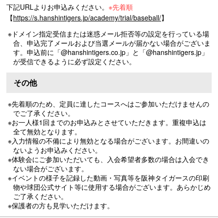
下記URLよりお申込みください。
※先着順
【
https://s.hanshintigers.jp/academy/trial/baseball/
】
※ドメイン指定受信または迷惑メール拒否等の設定を行っている場
合、申込完了メールおよび当選メールが届かない場合がございま
す。申込前に「@hanshintigers.co.jp」と「@hanshintigers.jp」
が受信できるように必ず設定ください。
その他
※先着順のため、定員に達したコースへはご参加いただけませんの
でご了承ください。
※お一人様1回までのお申込みとさせていただきます。重複申込は
全て無効となります。
※入力情報の不備により無効となる場合がございます。お間違いの
ないようお申込みください。
※体験会にご参加いただいても、入会希望者多数の場合は入会でき
ない場合がございます。
※イベントの様子を記録した動画・写真等を阪神タイガースの印刷
物や球団公式サイト等に使用する場合がございます。あらかじめ
ご了承ください。
※保護者の方も見学いただけます。