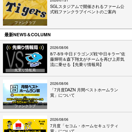
SGLスタジアムで開催されるファーム公
式戦ファンクラブイベントのご案内
ファンクラブ
最新NEWS＆COLUMN
2026/08/06
8/7-8/9 中日ドラゴンズ戦“中日キラー”佐
藤輝明＆森下翔太がチームを再び上昇気
流に乗せる【先乗り情報局】
先乗り情報局
2026/08/06
「7月度DAZN 月間ベストホームラン
賞」について
ファンクラブ
2026/08/06
7月度「セコム・ホームセキュリティ
賞」について