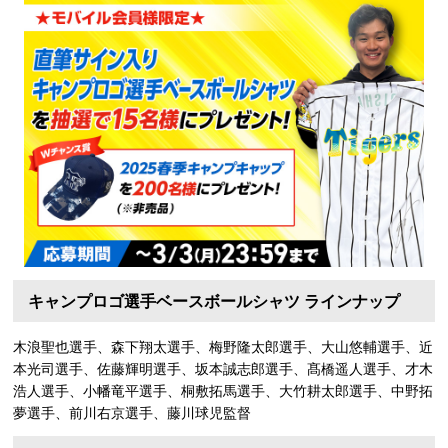
キャンプロゴ選手ベースボールシャツ ラインナップ
木浪聖也選手、森下翔太選手、梅野隆太郎選手、大山悠輔選手、近
本光司選手、佐藤輝明選手、坂本誠志郎選手、髙橋遥人選手、才木
浩人選手、小幡竜平選手、桐敷拓馬選手、大竹耕太郎選手、中野拓
夢選手、前川右京選手、藤川球児監督