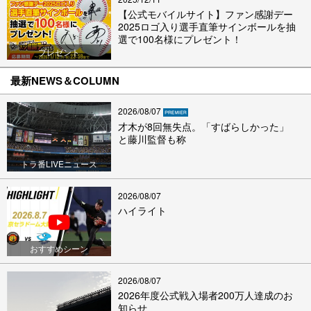
【公式モバイルサイト】ファン感謝デー
2025ロゴ入り選手直筆サインボールを抽
選で100名様にプレゼント！
プレゼント
最新NEWS＆COLUMN
2026/08/07
才木が8回無失点。「すばらしかった」
と藤川監督も称
トラ番LIVEニュース
2026/08/07
ハイライト
おすすめシーン
2026/08/07
2026年度公式戦入場者200万人達成のお
知らせ