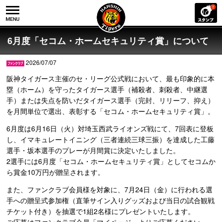
6月度「セコム・ホームセキュリティ賞」について
2026/07/07
阪神タイガース主催のセ・リーグ公式戦において、最も印象的に本
塁（ホーム）を守ったタイガース選手（補殺者、刺殺者、中継選
手）または失点を防いだタイガース選手（完封、リリーフ、抑え）
を月間単位で選出、表彰する「セコム・ホームセキュリティ賞」。
6月度は6月16日（火）対埼玉西武ライオンズ戦にて、7回表に登板
し、イマキュレートイニング（三者連続三球三振）を達成した工藤
選手・坂本選手のプレーが月間賞に決定いたしました。
2選手には6月度「セコム・ホームセキュリティ賞」としてセコムか
ら賞金10万円が贈呈されます。
また、ファンクラブ会員様を対象に、7月24日（金）に行われる選
手への贈呈式参加権（直筆サイン入りグッズおよび当日の試合観戦
チケット付き）を抽選で1組2名様にプレゼントいたします。
ご応募はファンクラブ会員「マイページ」よりご応募ください。