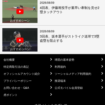
2026/08/09
4回表、伊藤将投手が素早い牽制を見せ2
塁タッチアウト
おすすめシーン
2026/08/09
3回表、坂本選手がストライク送球で3塁
盗塁を阻止する
おすすめシーン
会社概要
球団の基本姿勢
特定商取引法の表記
利用規約
オフィシャルアカウント紹介
ソーシャルメディア利用規約
プライバシーポリシー
推奨端末
お問い合わせ・Q&A
公式モバイル会員登録
虎ポイント
オフィシャルスポンサー