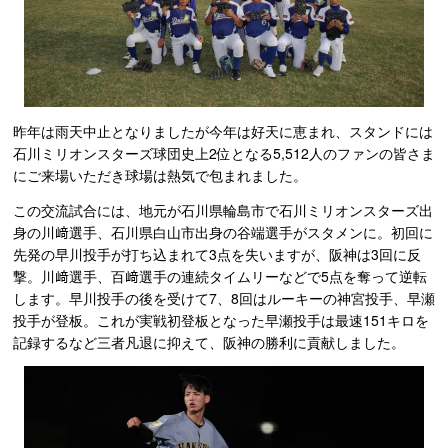
昨年は雨天中止となりましたが今年は好天に恵まれ、スタンドには
石川ミリオンスターズ球団史上2位となる5,512人のファンの皆さま
にご来場いただき球場は熱気で包まれました。
この交流試合には、地元が石川県輪島市で石川ミリオンスターズ出
身の川﨑選手、石川県白山市出身の谷端選手がスタメンに。初回に
先発の早川投手が打ち込まれて3点を失いますが、阪神は3回に反
撃。川﨑選手、百﨑選手の連続タイムリーなどで5点を奪って逆転
します。早川投手の後を受けて7、8回はルーキーの神宮投手、早瀬
投手が登板。これが実戦初登板となった早瀬投手は最速151キロを
記録するなど三者凡退に抑えて、阪神の勝利に貢献しました。