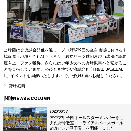
当球団は交流試合開催を通じ、プロ野球球団の空白地域における来
場促進・地域活性化はもちろん、独立リーグ球団及び当球団の認知
度向上・ファン獲得、さらには少年少女への野球振興へと繋がるこ
とを目指しています。今後も各地で交流試合&「TRIAL BASEBAL
L」イベントを開催いたしますので、ぜひ球場へお越しください。
野球振興
関連NEWS＆COLUMN
2026/08/07
アジア甲子園オールスターメンバーを迎
えた野球教室「トライアルベースボール
withアジア甲子園」を開催しました