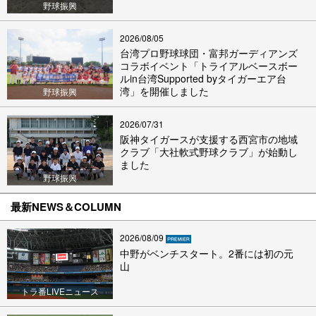
野球振興
2026/08/05
台湾プロ野球球団・富邦ガーディアンズ
コラボイベント「トライアルベースボー
ルin台湾Supported byタイガーエア台
湾」を開催しました
野球振興
2026/07/31
阪神タイガースが支援する西宮市の地域
クラブ「大社軟式野球クラブ」が始動し
ました
野球振興
最新NEWS＆COLUMN
2026/08/09
中野がベンチスタート。2番には初の元
山
トラ番LIVEニュース