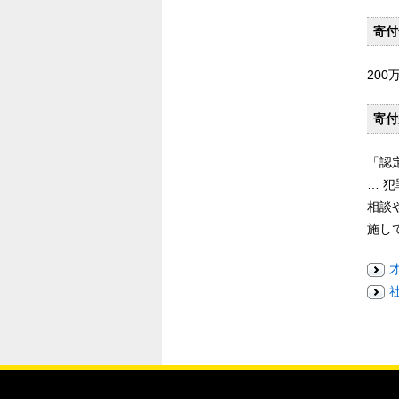
寄付
200
寄付
「認
… 
相談
施し