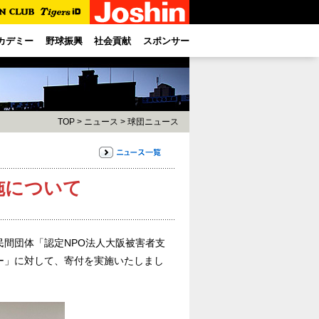
カデミー
野球振興
社会貢献
スポンサー
TOP
>
ニュース
>
球団ニュース
施について
間団体「認定NPO法人大阪被害者支
ー」に対して、寄付を実施いたしまし