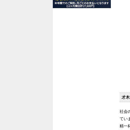
才木
社会
てい
精一