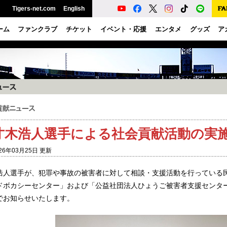
Tigers-net.com
English
ーム
ファンクラブ
チケット
イベント・応援
エンタメ
グッズ
ア
才木浩人選手による社会貢献活動の実
26年03月25日 更新
浩人選手が、犯罪や事故の被害者に対して相談・支援活動を行っている民
ドボカシーセンター」および「公益社団法人ひょうご被害者支援センタ
でお知らせいたします。