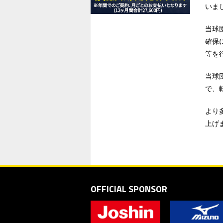
いま
当球
確保
等を
当球
で、
より
上げ
OFFICIAL SPONSOR