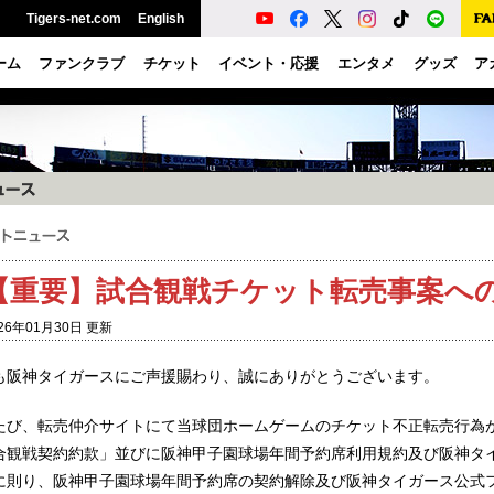
Tigers-net.com
English
ーム
ファンクラブ
チケット
イベント・応援
エンタメ
グッズ
ア
【重要】試合観戦チケット転売事案へ
26年01月30日 更新
も阪神タイガースにご声援賜わり、誠にありがとうございます。
たび、転売仲介サイトにて当球団ホームゲームのチケット不正転売行為
合観戦契約約款」並びに阪神甲子園球場年間予約席利用規約及び阪神タイ
に則り、阪神甲子園球場年間予約席の契約解除及び阪神タイガース公式