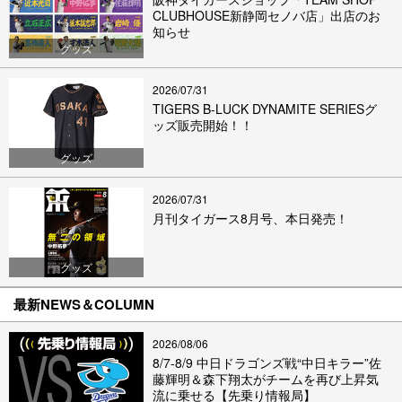
CLUBHOUSE新静岡セノバ店」出店のお
知らせ
グッズ
2026/07/31
TIGERS B-LUCK DYNAMITE SERIESグ
ッズ販売開始！！
グッズ
2026/07/31
月刊タイガース8月号、本日発売！
グッズ
最新NEWS＆COLUMN
2026/08/06
8/7-8/9 中日ドラゴンズ戦“中日キラー”佐
藤輝明＆森下翔太がチームを再び上昇気
流に乗せる【先乗り情報局】