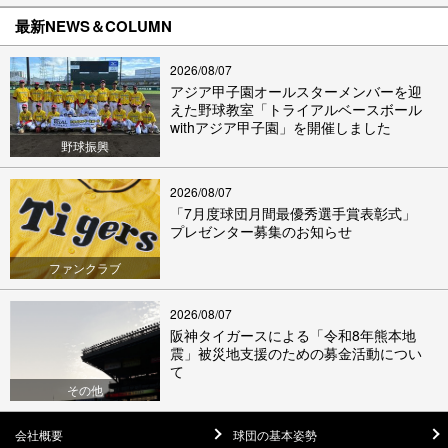
最新NEWS＆COLUMN
2026/08/07
アジア甲子園オールスターメンバーを迎
えた野球教室「トライアルベースボール
withアジア甲子園」を開催しました
野球振興
2026/08/07
「7月度球団月間最優秀選手賞表彰式」
プレゼンター募集のお知らせ
ファンクラブ
2026/08/07
阪神タイガースによる「令和8年熊本地
震」被災地支援のための募金活動につい
て
その他
会社概要
球団の基本姿勢