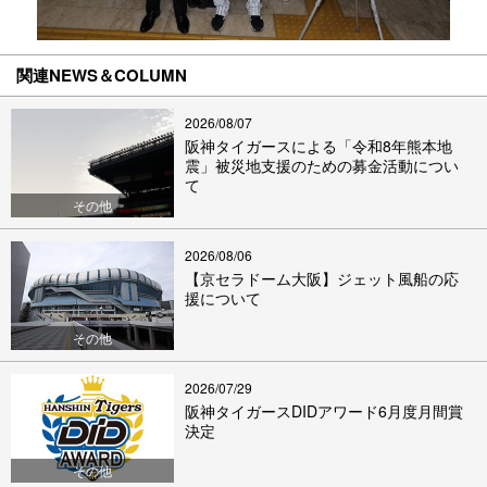
関連NEWS＆COLUMN
2026/08/07
阪神タイガースによる「令和8年熊本地
震」被災地支援のための募金活動につい
て
その他
2026/08/06
【京セラドーム大阪】ジェット風船の応
援について
その他
2026/07/29
阪神タイガースDIDアワード6月度月間賞
決定
その他