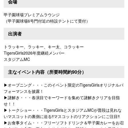
会場
甲子園球場プレミアムラウンジ
（甲子園球場6号門付近の特設テントにて受付）
出演者
トラッキー、ラッキー、キー太、コラッキー
TigersGirls2026年度継続メンバー
スタジアムMC
主なイベント内容（所要時間約90分）
▶オープニング・・・このイベント限定のTigersGirlsオリジナルパ
フォーマンスを披露！
▶謎解き・・・各演目でキーワードを集めて謎解きクリアを目指
せ！！
▶トークショー・・・TigersGirlsとスタジアムMCが普段は見れな
いマスコットの裏側に迫る‼マスコットのリアクションにご注目‼
▶お食事タイム・・・フリーソフトドリンク＆甲子園カレーをお召