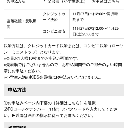
お申込方法
全会員（小学生以上） お申込はこちら
クレジットカ
11月27日(木)12:00〜開演時
ード決済
刻まで
当落確認・受取期
間
11月27日(木)12:00〜11月29
コンビニ決済
日(土)23:00まで
決済方法は、クレジットカード決済または、コンビニ決済（ローソ
ン・ミニストップ）となります。
※会員お1人様10枚までお申込が可能です。
※先着順ではございませんので、お申込期間中のご都合のよい時間
帯にお申込ください。
※小学生未満のKIDS会員様はお申込みいただけません。
申込方法
①お申込みページ内下部の［詳細はこちら］を選択
②FCローチケナンバー（11桁）とパスワードを入力してくださ
い。▶以降は画面の指示に従ってお進みください。
当落確認