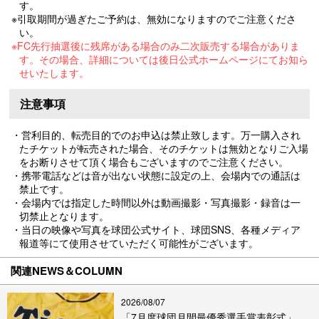
す。
※引取期間が過ぎたご予約は、無効になりますのでご注意くださ
い。
※FC先行抽選後に残席がある場合のみ二次販売する場合がありま
す。その場合、詳細については後日公式ホームページにてお知ら
せいたします。
注意事項
・営利目的、転売目的でのお申込は禁止致します。万一購入され
たチケットが転売された場合、そのチケットは無効となりご入場
をお断りさせて頂く場合もございますのでご注意ください。
・携帯電話などは音が出ない状態に設定の上、会場内での通話は
禁止です。
・会場内では指定した時間以外は動画撮影・写真撮影・録音は一
切禁止となります。
・当日の映像や写真を球団公式サイト、球団SNS、各種メディア
報道等にて使用させていただく可能性がございます。
関連NEWS＆COLUMN
2026/08/07
「7月度球団月間最優秀選手賞表彰式」