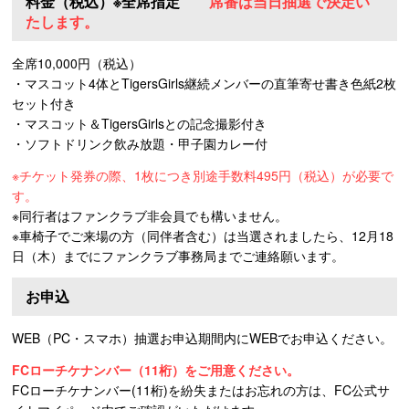
料金（税込）※全席指定
席番は当日抽選で決定い
たします。
全席10,000円（税込）
・マスコット4体とTigersGirls継続メンバーの直筆寄せ書き色紙2枚
セット付き
・マスコット＆TigersGirlsとの記念撮影付き
・ソフトドリンク飲み放題・甲子園カレー付
※チケット発券の際、1枚につき別途手数料495円（税込）が必要で
す。
※同行者はファンクラブ非会員でも構いません。
※車椅子でご来場の方（同伴者含む）は当選されましたら、12月18
日（木）までにファンクラブ事務局までご連絡願います。
お申込
WEB（PC・スマホ）抽選お申込期間内にWEBでお申込ください。
FCローチケナンバー（11桁）をご用意ください。
FCローチケナンバー(11桁)を紛失またはお忘れの方は、FC公式サ